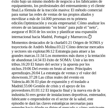
éxito bajo un mismo modelo de negocio a los fabricantes de
equipamiento, los profesionales del entrenamiento y el cliente
final.La fórmula de la tracción masiva: El método comercial
para sumar las redes de ventas de tus propios aliados y
movilizar a más de 14.000 personas en tu primera
edición.Optimización y escala empresarial: Cómo analizar los
errores de un lanzamiento "en bruto" para pulir el "neto",
asegurar el ROI de los socios y planificar una expansión
internacional hacia Madrid, Portugal y Marruecos.⏱️
Momentos destacados de la charla01:21 Origen de SOMA y
trayectoria de Andrés Molina.03:22 Cómo detectar mercados
y sectores sin explotar.06:12 Estrategia para atraer a las
grandes marcas.11:34 Los momentos más duros y la tentación
de abandonar.14:34 El éxito de SOMA: Unir a las tres
tribus.16:20 El futuro del sector y la apuesta por los
nichos.19:06 Del evento en bruto al neto: Principales
aprendizajes.26:04 La estrategia de ventas y el valor del
showroom.37:28 Las cifras reales del evento en
Valencia.46:36 El plan de expansión y el traslado a
Madrid.55:00 Gestión de crisis y el apoyo de los
proveedores.01:01:12 El impacto final y la nueva era de la
industria.Si eres gestor de instalaciones deportivas, entrenador,
fabricante o emprendedor en el sector de la salud, este
episodio te dará las claves estratégicas necesarias para
entender hacia dónde se dirige el mercado y cómo anticiparte