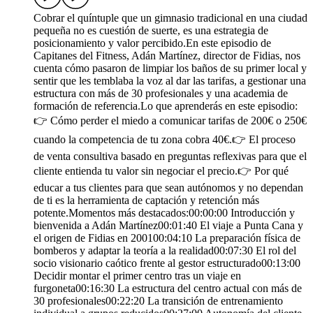
Cobrar el quíntuple que un gimnasio tradicional en una ciudad
pequeña no es cuestión de suerte, es una estrategia de
posicionamiento y valor percibido.En este episodio de
Capitanes del Fitness, Adán Martínez, director de Fidias, nos
cuenta cómo pasaron de limpiar los baños de su primer local y
sentir que les temblaba la voz al dar las tarifas, a gestionar una
estructura con más de 30 profesionales y una academia de
formación de referencia.Lo que aprenderás en este episodio:
👉 Cómo perder el miedo a comunicar tarifas de 200€ o 250€
cuando la competencia de tu zona cobra 40€.👉 El proceso
de venta consultiva basado en preguntas reflexivas para que el
cliente entienda tu valor sin negociar el precio.👉 Por qué
educar a tus clientes para que sean autónomos y no dependan
de ti es la herramienta de captación y retención más
potente.Momentos más destacados:00:00:00 Introducción y
bienvenida a Adán Martínez00:01:40 El viaje a Punta Cana y
el origen de Fidias en 200100:04:10 La preparación física de
bomberos y adaptar la teoría a la realidad00:07:30 El rol del
socio visionario caótico frente al gestor estructurado00:13:00
Decidir montar el primer centro tras un viaje en
furgoneta00:16:30 La estructura del centro actual con más de
30 profesionales00:22:20 La transición de entrenamiento