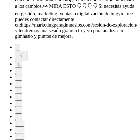
a los cambios.👀 MIRA ESTO 👇 👇 👇 👇 Si necesitas ayuda
en gestión, marketing, ventas o digitalización de tu gym, me
puedes contactar directamente
en:https://marketingparagimnasios.com/sesion-de-exploracion/
y tendremos una sesión gratuita tu y yo para analizar tu
gimnasio y puntos de mejora.
1
2
3
4
5
6
7
8
9
10
11
12