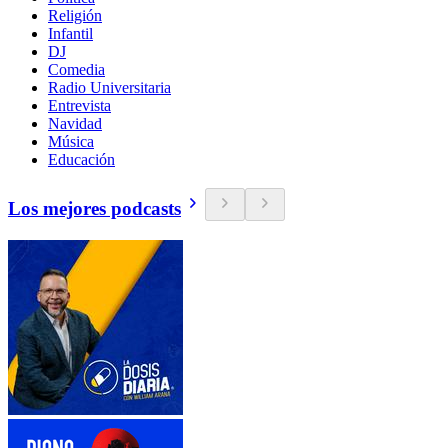
Religión
Infantil
DJ
Comedia
Radio Universitaria
Entrevista
Navidad
Música
Educación
Los mejores podcasts