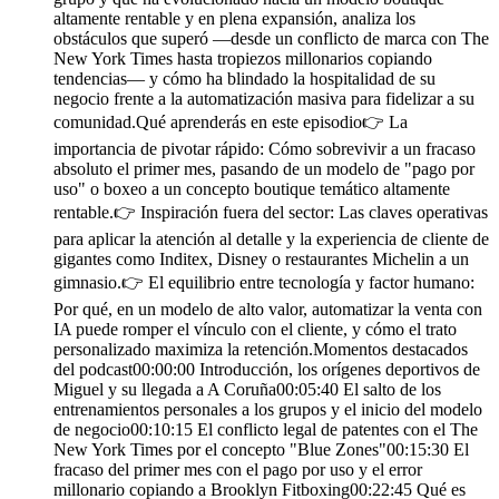
altamente rentable y en plena expansión, analiza los
obstáculos que superó —desde un conflicto de marca con The
New York Times hasta tropiezos millonarios copiando
tendencias— y cómo ha blindado la hospitalidad de su
negocio frente a la automatización masiva para fidelizar a su
comunidad.Qué aprenderás en este episodio👉 La
importancia de pivotar rápido: Cómo sobrevivir a un fracaso
absoluto el primer mes, pasando de un modelo de "pago por
uso" o boxeo a un concepto boutique temático altamente
rentable.👉 Inspiración fuera del sector: Las claves operativas
para aplicar la atención al detalle y la experiencia de cliente de
gigantes como Inditex, Disney o restaurantes Michelin a un
gimnasio.👉 El equilibrio entre tecnología y factor humano:
Por qué, en un modelo de alto valor, automatizar la venta con
IA puede romper el vínculo con el cliente, y cómo el trato
personalizado maximiza la retención.Momentos destacados
del podcast00:00:00 Introducción, los orígenes deportivos de
Miguel y su llegada a A Coruña00:05:40 El salto de los
entrenamientos personales a los grupos y el inicio del modelo
de negocio00:10:15 El conflicto legal de patentes con el The
New York Times por el concepto "Blue Zones"00:15:30 El
fracaso del primer mes con el pago por uso y el error
millonario copiando a Brooklyn Fitboxing00:22:45 Qué es