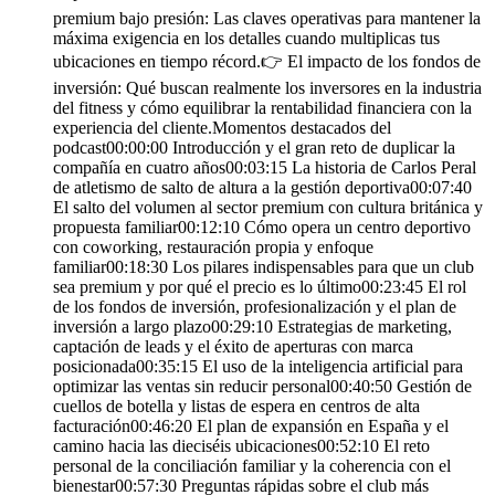
premium bajo presión: Las claves operativas para mantener la
máxima exigencia en los detalles cuando multiplicas tus
ubicaciones en tiempo récord.👉 El impacto de los fondos de
inversión: Qué buscan realmente los inversores en la industria
del fitness y cómo equilibrar la rentabilidad financiera con la
experiencia del cliente.Momentos destacados del
podcast00:00:00 Introducción y el gran reto de duplicar la
compañía en cuatro años00:03:15 La historia de Carlos Peral
de atletismo de salto de altura a la gestión deportiva00:07:40
El salto del volumen al sector premium con cultura británica y
propuesta familiar00:12:10 Cómo opera un centro deportivo
con coworking, restauración propia y enfoque
familiar00:18:30 Los pilares indispensables para que un club
sea premium y por qué el precio es lo último00:23:45 El rol
de los fondos de inversión, profesionalización y el plan de
inversión a largo plazo00:29:10 Estrategias de marketing,
captación de leads y el éxito de aperturas con marca
posicionada00:35:15 El uso de la inteligencia artificial para
optimizar las ventas sin reducir personal00:40:50 Gestión de
cuellos de botella y listas de espera en centros de alta
facturación00:46:20 El plan de expansión en España y el
camino hacia las dieciséis ubicaciones00:52:10 El reto
personal de la conciliación familiar y la coherencia con el
bienestar00:57:30 Preguntas rápidas sobre el club más