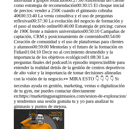
individual a grupos reducidos00:27:00 Autonomía del cliente
como estrategia de recomendación00:30:15 El choque inicial
de precios: vender a 250€ cuando el gimnasio cobraba
40€00:33:40 La venta consultiva y el uso de preguntas
reflexivas00:37:30 La evolución del negocio de formación y
el paso al modelo online00:46:00 Estrategia de pricing: cursos
de 190€ frente a másters universitarios00:50:10 Campañas de
captación, CRM y posicionamiento de contenidos00:54:00
Creación de comunidad y el uso de plataformas para clientes
y alumnos00:59:00 Mentorías y el futuro de la formación en
Fidias01:04:10 Decir no al crecimiento desmedido y la
importancia de los objetivos ecológicos01:08:30 Las
preguntas finales del podcastUn episodio imprescindible para
entender la realidad detrás de la gestión de centros deportivos
de alto valor y la importancia de tomar decisiones alineadas
con la visión de tu negocio.👀 MIRA ESTO 👇 👇 👇 👇 Si
necesitas ayuda en gestión, marketing, ventas o digitalización
de tu gym, me puedes contactar directamente
en:https://marketingparagimnasios.com/sesion-de-exploracion/
y tendremos una sesión gratuita tu y yo para analizar tu
gimnasio y puntos de mejora.