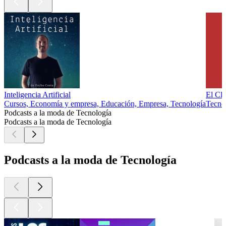
Inteligencia Artificial
El Clu
Cursos, Economía y empresa, Educación, Empresa, Tecnología
Tecno
Podcasts a la moda de Tecnología
Podcasts a la moda de Tecnología
Podcasts a la moda de Tecnología