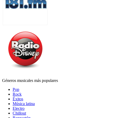
Géneros musicales más populares
Pop
Rock
Éxitos
Música latina
Electro
Chillout
Reggaetón