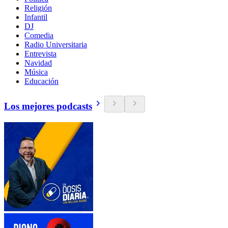
Religión
Infantil
DJ
Comedia
Radio Universitaria
Entrevista
Navidad
Música
Educación
Los mejores podcasts