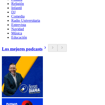
Religión
Infantil
DJ
Comedia
Radio Universitaria
Entrevista
Navidad
Música
Educación
Los mejores podcasts