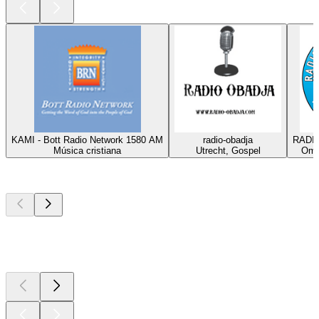
KAMI - Bott Radio Network 1580 AM
radio-obadja
RADIO
Música cristiana
Utrecht, Gospel
Oma
Los mejores
podcasts
Los mejores
podcasts
Los mejores
podcasts