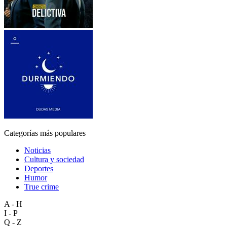
Categorías más populares
Noticias
Cultura y sociedad
Deportes
Humor
True crime
A - H
I - P
Q - Z