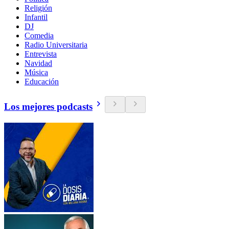
Religión
Infantil
DJ
Comedia
Radio Universitaria
Entrevista
Navidad
Música
Educación
Los mejores podcasts