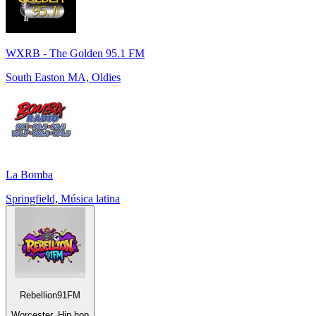
WXRB - The Golden 95.1 FM
South Easton MA, Oldies
La Bomba
Springfield, Música latina
Rebellion91FM
Worcester, Hip hop