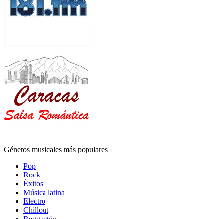
Géneros musicales más populares
Pop
Rock
Éxitos
Música latina
Electro
Chillout
Reggaetón