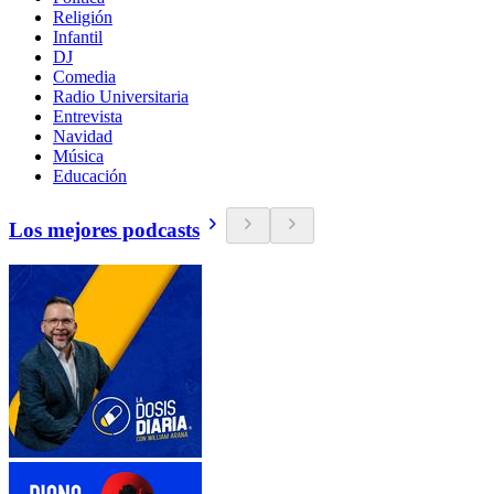
Religión
Infantil
DJ
Comedia
Radio Universitaria
Entrevista
Navidad
Música
Educación
Los mejores podcasts