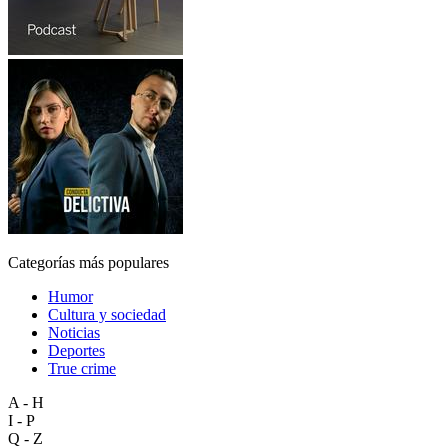
Categorías más populares
Humor
Cultura y sociedad
Noticias
Deportes
True crime
A - H
I - P
Q - Z