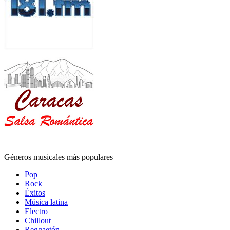
Géneros musicales más populares
Pop
Rock
Éxitos
Música latina
Electro
Chillout
Reggaetón