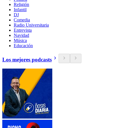
Religión
Infantil
DJ
Comedia
Radio Universitaria
Entrevista
Navidad
Música
Educación
Los mejores podcasts