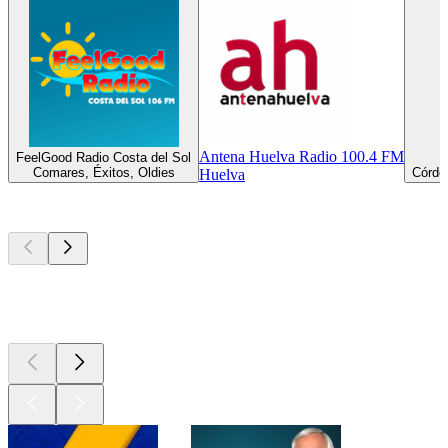
Antena Huelva Radio 100.4 FM
FeelGood Radio Costa del Sol
Comares, Éxitos, Oldies
Córdob
Huelva
Los mejores
podcasts
Los mejores
podcasts
Los mejores
podcasts