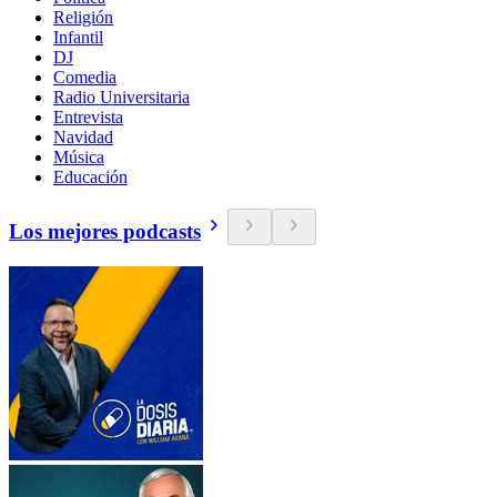
Religión
Infantil
DJ
Comedia
Radio Universitaria
Entrevista
Navidad
Música
Educación
Los mejores podcasts