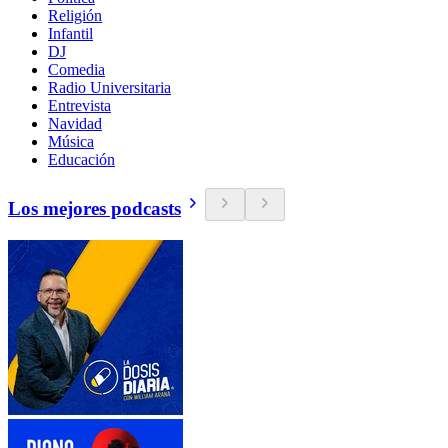
Religión
Infantil
DJ
Comedia
Radio Universitaria
Entrevista
Navidad
Música
Educación
Los mejores podcasts