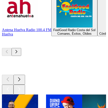
Antena Huelva Radio 100.4 FM
FeelGood Radio Costa del Sol
Comares, Éxitos, Oldies
Córdob
Huelva
Los mejores
podcasts
Los mejores
podcasts
Los mejores
podcasts