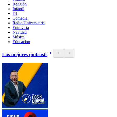
Religión
Infantil
DJ
Comedia
Radio Universitaria
Entrevista
Navidad
Música
Educación
Los mejores podcasts