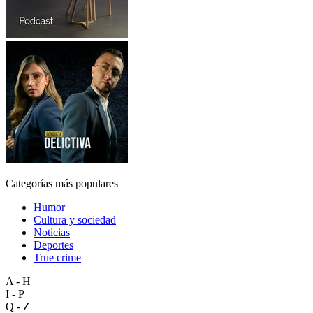
Categorías más populares
Humor
Cultura y sociedad
Noticias
Deportes
True crime
A - H
I - P
Q - Z