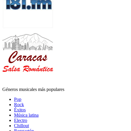
Géneros musicales más populares
Pop
Rock
Éxitos
Música latina
Electro
Chillout
Reggaetón