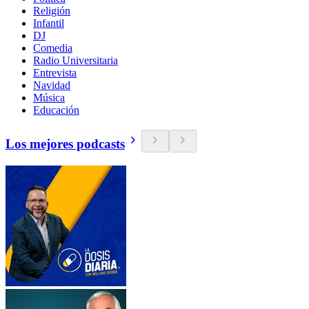
Religión
Infantil
DJ
Comedia
Radio Universitaria
Entrevista
Navidad
Música
Educación
Los mejores podcasts