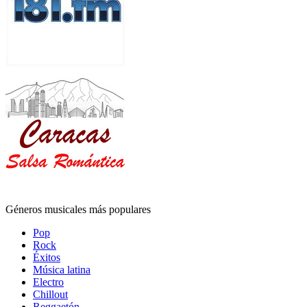
Géneros musicales más populares
Pop
Rock
Éxitos
Música latina
Electro
Chillout
Reggaetón