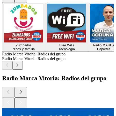
Zumbados
Free WiFi
Radio MARCA 
Niños y familia
Tecnología
Deportes, Fu
Radio Marca Vitoria: Radios del grupo
Radio Marca Vitoria: Radios del grupo
Radio Marca Vitoria: Radios del grupo