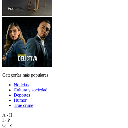
Categorías más populares
Noticias
Cultura y sociedad
Deportes
Humor
True crime
A - H
I - P
Q - Z