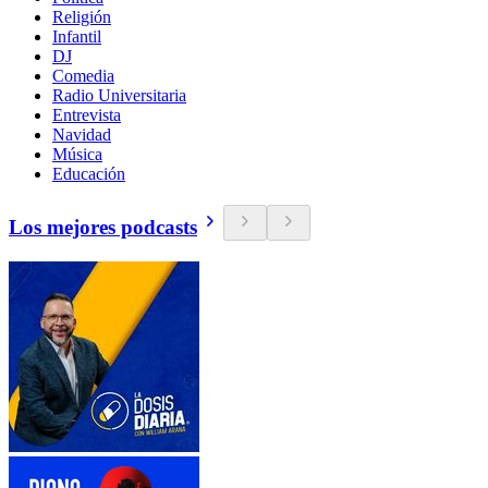
Religión
Infantil
DJ
Comedia
Radio Universitaria
Entrevista
Navidad
Música
Educación
Los mejores podcasts