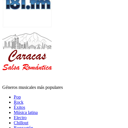
Géneros musicales más populares
Pop
Rock
Éxitos
Música latina
Electro
Chillout
Reggaetón