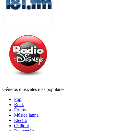
Géneros musicales más populares
Pop
Rock
Éxitos
Música latina
Electro
Chillout
Reggaetón