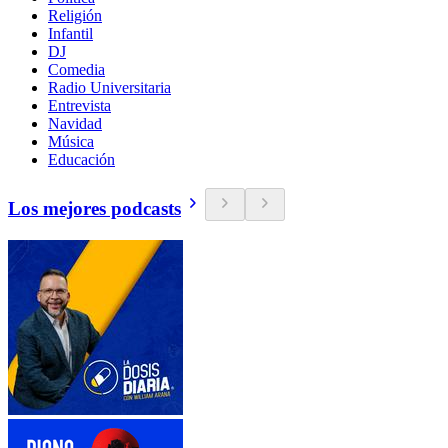
Religión
Infantil
DJ
Comedia
Radio Universitaria
Entrevista
Navidad
Música
Educación
Los mejores podcasts