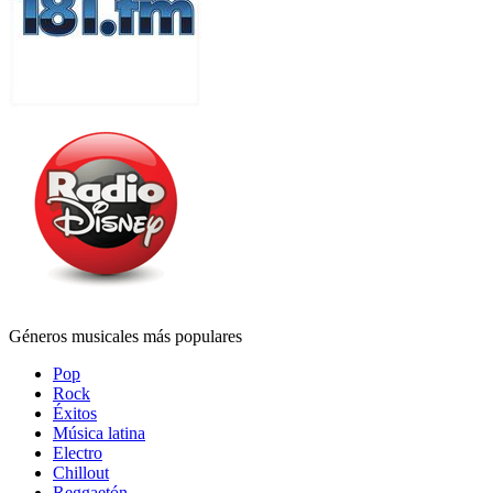
Géneros musicales más populares
Pop
Rock
Éxitos
Música latina
Electro
Chillout
Reggaetón