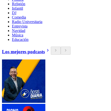
Religión
Infantil
DJ
Comedia
Radio Universitaria
Entrevista
Navidad
Música
Educación
Los mejores podcasts