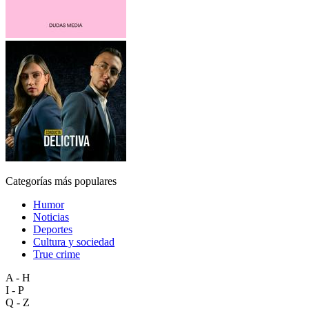
Categorías más populares
Humor
Noticias
Deportes
Cultura y sociedad
True crime
A - H
I - P
Q - Z