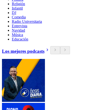
Religión
Infantil
DJ
Comedia
Radio Universitaria
Entrevista
Navidad
Música
Educación
Los mejores podcasts