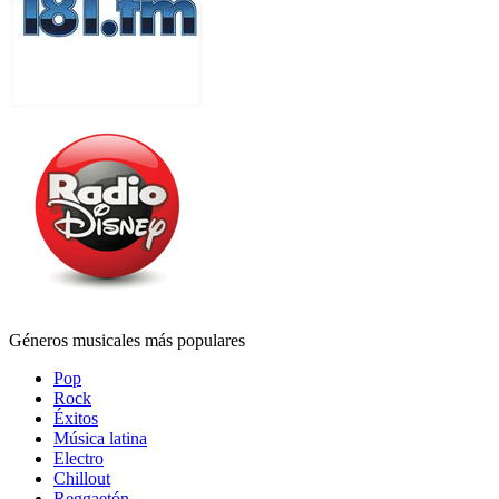
Géneros musicales más populares
Pop
Rock
Éxitos
Música latina
Electro
Chillout
Reggaetón