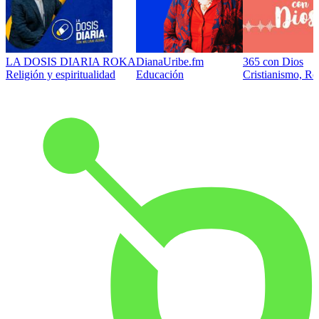
LA DOSIS DIARIA ROKA
DianaUribe.fm
365 con Dios
Religión y espiritualidad
Educación
Cristianismo, Rel