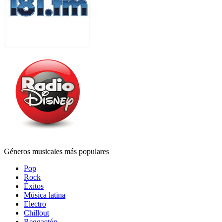
Géneros musicales más populares
Pop
Rock
Éxitos
Música latina
Electro
Chillout
Reggaetón