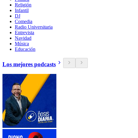
Religión
Infantil
DJ
Comedia
Radio Universitaria
Entrevista
Navidad
Música
Educación
Los mejores podcasts