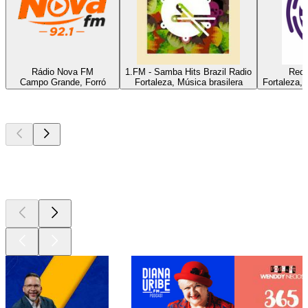
Rádio Nova FM
1.FM - Samba Hits Brazil Radio
Rede
Campo Grande, Forró
Fortaleza, Música brasilera
Fortaleza, 
Los mejores
podcasts
Los mejores
podcasts
Los mejores
podcasts