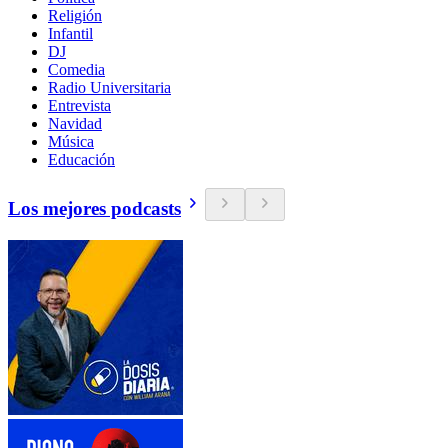
Religión
Infantil
DJ
Comedia
Radio Universitaria
Entrevista
Navidad
Música
Educación
Los mejores podcasts