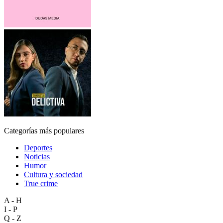
Categorías más populares
Deportes
Noticias
Humor
Cultura y sociedad
True crime
A - H
I - P
Q - Z