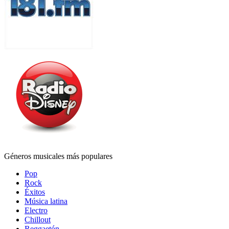
Géneros musicales más populares
Pop
Rock
Éxitos
Música latina
Electro
Chillout
Reggaetón