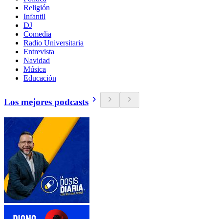
Religión
Infantil
DJ
Comedia
Radio Universitaria
Entrevista
Navidad
Música
Educación
Los mejores podcasts