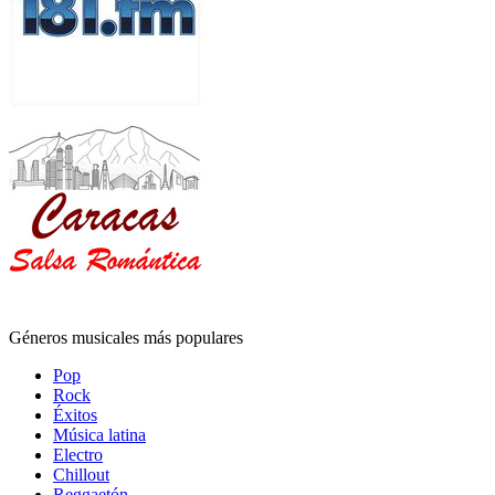
Géneros musicales más populares
Pop
Rock
Éxitos
Música latina
Electro
Chillout
Reggaetón