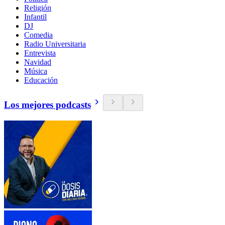
Religión
Infantil
DJ
Comedia
Radio Universitaria
Entrevista
Navidad
Música
Educación
Los mejores podcasts