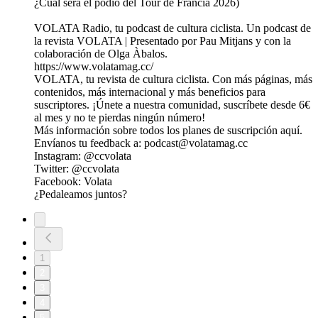
¿Cuál será el podio del Tour de Francia 2026)
VOLATA Radio, tu podcast de cultura ciclista. Un podcast de
la⁠ ⁠⁠⁠⁠⁠⁠⁠⁠⁠⁠⁠⁠⁠⁠⁠⁠⁠⁠⁠⁠⁠⁠⁠⁠⁠⁠⁠⁠⁠⁠⁠⁠⁠⁠⁠⁠⁠⁠⁠⁠⁠⁠⁠⁠⁠⁠⁠⁠⁠⁠⁠⁠⁠⁠⁠⁠⁠⁠r⁠⁠⁠⁠evista VOLATA⁠⁠⁠⁠⁠⁠⁠⁠⁠⁠⁠⁠⁠⁠⁠⁠⁠⁠⁠⁠⁠⁠⁠⁠⁠⁠⁠⁠⁠⁠⁠⁠⁠⁠⁠⁠⁠⁠⁠⁠⁠⁠⁠⁠⁠⁠⁠⁠⁠⁠⁠⁠⁠⁠⁠⁠⁠⁠⁠⁠⁠⁠⁠⁠⁠⁠⁠⁠⁠⁠⁠⁠⁠⁠⁠⁠⁠⁠⁠ ⁠⁠⁠⁠⁠⁠| Presentado por Pau Mitjans y con la
colaboración de Olga Àbalos.
https://www.volatamag.cc/
VOLATA, tu revista de cultura ciclista. Con más páginas, más
contenidos, más internacional y más beneficios para
suscriptores. ¡Únete a nuestra comunidad, suscríbete desde 6€
al mes y no te pierdas ningún número!
Más información sobre todos los planes de suscripción⁠⁠ ⁠⁠⁠⁠⁠⁠⁠⁠⁠⁠⁠⁠⁠⁠⁠⁠⁠⁠⁠⁠⁠⁠⁠⁠⁠⁠⁠⁠⁠⁠⁠⁠⁠⁠⁠⁠⁠⁠⁠⁠⁠⁠⁠⁠⁠⁠⁠⁠⁠⁠⁠⁠⁠⁠⁠⁠⁠⁠⁠⁠⁠aquí⁠⁠⁠⁠⁠⁠⁠⁠⁠⁠⁠⁠⁠⁠⁠⁠⁠⁠⁠⁠⁠⁠⁠⁠⁠⁠⁠⁠⁠⁠⁠⁠⁠⁠⁠⁠⁠⁠⁠⁠⁠⁠⁠⁠⁠⁠⁠⁠⁠.⁠⁠⁠⁠⁠⁠⁠⁠⁠⁠⁠⁠⁠⁠
Envíanos tu feedback a: ⁠⁠⁠⁠⁠⁠⁠⁠⁠⁠⁠⁠⁠⁠⁠⁠⁠⁠⁠⁠⁠podcast@volatamag.cc⁠⁠⁠⁠⁠⁠⁠⁠⁠⁠⁠⁠⁠⁠⁠⁠⁠⁠⁠⁠⁠
Instagram: ⁠⁠⁠⁠⁠⁠⁠⁠⁠⁠⁠⁠⁠⁠⁠⁠⁠⁠⁠⁠⁠⁠⁠⁠⁠⁠⁠⁠⁠⁠⁠⁠⁠⁠⁠⁠⁠⁠⁠⁠⁠⁠⁠⁠⁠⁠⁠⁠⁠⁠⁠⁠⁠⁠⁠⁠⁠⁠⁠⁠⁠⁠⁠@⁠ccvolata⁠⁠⁠⁠⁠⁠⁠⁠⁠⁠⁠⁠⁠⁠⁠⁠⁠⁠⁠⁠⁠⁠⁠⁠⁠⁠⁠⁠⁠⁠⁠⁠⁠⁠⁠⁠⁠⁠⁠⁠⁠⁠⁠⁠⁠⁠⁠⁠⁠⁠⁠⁠⁠⁠⁠⁠⁠⁠⁠⁠⁠⁠⁠⁠
Twitter:⁠ ⁠⁠⁠⁠⁠⁠⁠⁠⁠⁠⁠⁠⁠⁠⁠⁠⁠⁠⁠⁠⁠⁠⁠⁠⁠⁠⁠⁠⁠⁠⁠⁠⁠⁠⁠⁠⁠⁠⁠⁠⁠⁠⁠⁠⁠⁠⁠⁠⁠⁠⁠⁠⁠⁠⁠⁠⁠⁠⁠⁠⁠⁠@ccvolata⁠⁠⁠⁠⁠⁠⁠⁠⁠⁠⁠⁠⁠⁠⁠⁠⁠⁠⁠⁠⁠⁠⁠⁠⁠⁠⁠⁠⁠⁠⁠⁠⁠⁠⁠⁠⁠⁠⁠⁠⁠⁠⁠⁠⁠⁠⁠⁠⁠⁠⁠⁠⁠⁠⁠⁠⁠⁠⁠⁠⁠⁠⁠
Facebook:⁠ ⁠⁠⁠⁠⁠⁠⁠⁠⁠⁠⁠⁠⁠⁠⁠⁠⁠⁠⁠⁠⁠⁠⁠⁠⁠⁠⁠⁠⁠⁠⁠⁠⁠⁠⁠⁠⁠⁠⁠⁠⁠⁠⁠⁠⁠⁠⁠⁠⁠⁠⁠⁠⁠⁠⁠⁠⁠⁠⁠⁠⁠⁠Volata⁠⁠⁠⁠⁠⁠⁠⁠⁠⁠⁠⁠⁠⁠⁠⁠⁠⁠⁠⁠⁠⁠⁠⁠⁠⁠⁠⁠⁠⁠⁠⁠⁠⁠⁠⁠⁠⁠⁠⁠⁠⁠⁠⁠⁠⁠⁠⁠⁠⁠⁠⁠⁠⁠⁠⁠⁠⁠⁠⁠⁠⁠⁠
¿Pedaleamos juntos?
1
2
3
4
5