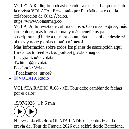
VOLATA Radio, tu podcast de cultura ciclista. Un podcast de
la⁠ ⁠⁠⁠⁠⁠⁠⁠⁠⁠⁠⁠⁠⁠⁠⁠⁠⁠⁠⁠⁠⁠⁠⁠⁠⁠⁠⁠⁠⁠⁠⁠⁠⁠⁠⁠⁠⁠⁠⁠⁠⁠⁠⁠⁠⁠⁠⁠⁠⁠⁠⁠⁠⁠⁠⁠⁠⁠⁠⁠r⁠⁠⁠⁠ev⁠ista VOLATA⁠⁠⁠⁠⁠⁠⁠⁠⁠⁠⁠⁠⁠⁠⁠⁠⁠⁠⁠⁠⁠⁠⁠⁠⁠⁠⁠⁠⁠⁠⁠⁠⁠⁠⁠⁠⁠⁠⁠⁠⁠⁠⁠⁠⁠⁠⁠⁠⁠⁠⁠⁠⁠⁠⁠⁠⁠⁠⁠⁠⁠⁠⁠⁠⁠⁠⁠⁠⁠⁠⁠⁠⁠⁠⁠⁠⁠⁠⁠⁠⁠ ⁠⁠⁠⁠⁠⁠| Presentado por Pau Mitjans y con la
colaboración de Olga Àbalos.
https://www.volatamag.cc/
VOLATA, tu revista de cultura ciclista. Con más páginas, más
contenidos, más internacional y más beneficios para
suscriptores. ¡Únete a nuestra comunidad, suscríbete desde 6€
al mes y no te pierdas ningún número!
Más información sobre todos los planes de suscripción⁠⁠ ⁠⁠⁠⁠⁠⁠⁠⁠⁠⁠⁠⁠⁠⁠⁠⁠⁠⁠⁠⁠⁠⁠⁠⁠⁠⁠⁠⁠⁠⁠⁠⁠⁠⁠⁠⁠⁠⁠⁠⁠⁠⁠⁠⁠⁠⁠⁠⁠⁠⁠⁠⁠⁠⁠⁠⁠⁠⁠⁠⁠⁠⁠⁠aquí⁠⁠⁠⁠⁠⁠⁠⁠⁠⁠⁠⁠⁠⁠⁠⁠⁠⁠⁠⁠⁠⁠⁠⁠⁠⁠⁠⁠⁠⁠⁠⁠⁠⁠⁠⁠⁠⁠⁠⁠⁠⁠⁠⁠⁠⁠⁠⁠⁠⁠.⁠⁠⁠⁠⁠⁠⁠⁠⁠⁠⁠⁠⁠⁠⁠
Envíanos tu feedback a: ⁠⁠⁠⁠⁠⁠⁠⁠⁠⁠⁠⁠⁠⁠⁠⁠⁠⁠⁠⁠⁠⁠⁠podcast@volatamag.cc⁠⁠⁠⁠⁠⁠⁠⁠⁠⁠⁠⁠⁠⁠⁠⁠⁠⁠⁠⁠⁠⁠⁠
Instagram: ⁠⁠⁠⁠⁠⁠⁠⁠⁠⁠⁠⁠⁠⁠⁠⁠⁠⁠⁠⁠⁠⁠⁠⁠⁠⁠⁠⁠⁠⁠⁠⁠⁠⁠⁠⁠⁠⁠⁠⁠⁠⁠⁠⁠⁠⁠⁠⁠⁠⁠⁠⁠⁠⁠⁠⁠⁠⁠⁠⁠⁠⁠⁠⁠⁠@⁠ccvolata⁠⁠⁠⁠⁠⁠⁠⁠⁠⁠⁠⁠⁠⁠⁠⁠⁠⁠⁠⁠⁠⁠⁠⁠⁠⁠⁠⁠⁠⁠⁠⁠⁠⁠⁠⁠⁠⁠⁠⁠⁠⁠⁠⁠⁠⁠⁠⁠⁠⁠⁠⁠⁠⁠⁠⁠⁠⁠⁠⁠⁠⁠⁠⁠⁠⁠
Twitter:⁠ ⁠⁠⁠⁠⁠⁠⁠⁠⁠⁠⁠⁠⁠⁠⁠⁠⁠⁠⁠⁠⁠⁠⁠⁠⁠⁠⁠⁠⁠⁠⁠⁠⁠⁠⁠⁠⁠⁠⁠⁠⁠⁠⁠⁠⁠⁠⁠⁠⁠⁠⁠⁠⁠⁠⁠⁠⁠⁠⁠⁠⁠⁠⁠⁠@ccvolata⁠⁠⁠⁠⁠⁠⁠⁠⁠⁠⁠⁠⁠⁠⁠⁠⁠⁠⁠⁠⁠⁠⁠⁠⁠⁠⁠⁠⁠⁠⁠⁠⁠⁠⁠⁠⁠⁠⁠⁠⁠⁠⁠⁠⁠⁠⁠⁠⁠⁠⁠⁠⁠⁠⁠⁠⁠⁠⁠⁠⁠⁠⁠⁠⁠
Facebook:⁠ ⁠⁠⁠⁠⁠⁠⁠⁠⁠⁠⁠⁠⁠⁠⁠⁠⁠⁠⁠⁠⁠⁠⁠⁠⁠⁠⁠⁠⁠⁠⁠⁠⁠⁠⁠⁠⁠⁠⁠⁠⁠⁠⁠⁠⁠⁠⁠⁠⁠⁠⁠⁠⁠⁠⁠⁠⁠⁠⁠⁠⁠⁠⁠⁠Volata⁠⁠⁠⁠⁠⁠⁠⁠⁠⁠⁠⁠⁠⁠⁠⁠⁠⁠⁠⁠⁠⁠⁠⁠⁠⁠⁠⁠⁠⁠⁠⁠⁠⁠⁠⁠⁠⁠⁠⁠⁠⁠⁠⁠⁠⁠⁠⁠⁠⁠⁠⁠⁠⁠⁠⁠⁠⁠⁠⁠⁠⁠⁠⁠⁠
¿Pedaleamos juntos?
VOLATA RADIO #108 - ¿El Tour debe cambiar de fechas
por el calor?
15/07/2026
|
1 h 6 min
Nuevo episodio de VOLATA RADIO ... centrado en la
previa del Tour de Francia 2026 que saldrá desde Barcelona.