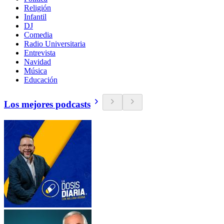
Religión
Infantil
DJ
Comedia
Radio Universitaria
Entrevista
Navidad
Música
Educación
Los mejores podcasts