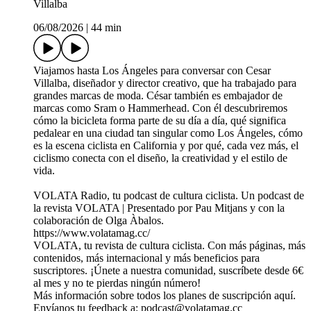
Villalba
06/08/2026
|
44 min
Viajamos hasta Los Ángeles para conversar con Cesar
Villalba, diseñador y director creativo, que ha trabajado para
grandes marcas de moda. César también es embajador de
marcas como Sram o Hammerhead. Con él descubriremos
cómo la bicicleta forma parte de su día a día, qué significa
pedalear en una ciudad tan singular como Los Ángeles, cómo
es la escena ciclista en California y por qué, cada vez más, el
ciclismo conecta con el diseño, la creatividad y el estilo de
vida.
VOLATA Radio, tu podcast de cultura ciclista. Un podcast de
la⁠ ⁠⁠⁠⁠⁠⁠⁠⁠⁠⁠⁠⁠⁠⁠⁠⁠⁠⁠⁠⁠⁠⁠⁠⁠⁠⁠⁠⁠⁠⁠⁠⁠⁠⁠⁠⁠⁠⁠⁠⁠⁠⁠⁠⁠⁠⁠⁠⁠⁠⁠⁠⁠⁠⁠⁠⁠⁠⁠⁠r⁠⁠⁠⁠ev⁠ista VOLATA⁠⁠⁠⁠⁠⁠⁠⁠⁠⁠⁠⁠⁠⁠⁠⁠⁠⁠⁠⁠⁠⁠⁠⁠⁠⁠⁠⁠⁠⁠⁠⁠⁠⁠⁠⁠⁠⁠⁠⁠⁠⁠⁠⁠⁠⁠⁠⁠⁠⁠⁠⁠⁠⁠⁠⁠⁠⁠⁠⁠⁠⁠⁠⁠⁠⁠⁠⁠⁠⁠⁠⁠⁠⁠⁠⁠⁠⁠⁠⁠⁠ ⁠⁠⁠⁠⁠⁠| Presentado por Pau Mitjans y con la
colaboración de Olga Àbalos.
https://www.volatamag.cc/
VOLATA, tu revista de cultura ciclista. Con más páginas, más
contenidos, más internacional y más beneficios para
suscriptores. ¡Únete a nuestra comunidad, suscríbete desde 6€
al mes y no te pierdas ningún número!
Más información sobre todos los planes de suscripción⁠⁠ ⁠⁠⁠⁠⁠⁠⁠⁠⁠⁠⁠⁠⁠⁠⁠⁠⁠⁠⁠⁠⁠⁠⁠⁠⁠⁠⁠⁠⁠⁠⁠⁠⁠⁠⁠⁠⁠⁠⁠⁠⁠⁠⁠⁠⁠⁠⁠⁠⁠⁠⁠⁠⁠⁠⁠⁠⁠⁠⁠⁠⁠⁠⁠aquí⁠⁠⁠⁠⁠⁠⁠⁠⁠⁠⁠⁠⁠⁠⁠⁠⁠⁠⁠⁠⁠⁠⁠⁠⁠⁠⁠⁠⁠⁠⁠⁠⁠⁠⁠⁠⁠⁠⁠⁠⁠⁠⁠⁠⁠⁠⁠⁠⁠⁠⁠.⁠⁠⁠⁠⁠⁠⁠⁠⁠⁠⁠⁠⁠⁠
Envíanos tu feedback a: ⁠⁠⁠⁠⁠⁠⁠⁠⁠⁠⁠⁠⁠⁠⁠⁠⁠⁠⁠⁠⁠⁠⁠podcast@volatamag.cc⁠⁠⁠⁠⁠⁠⁠⁠⁠⁠⁠⁠⁠⁠⁠⁠⁠⁠⁠⁠⁠⁠⁠