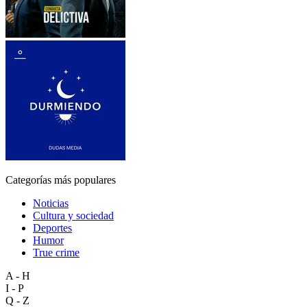
Categorías más populares
Noticias
Cultura y sociedad
Deportes
Humor
True crime
A - H
I - P
Q - Z