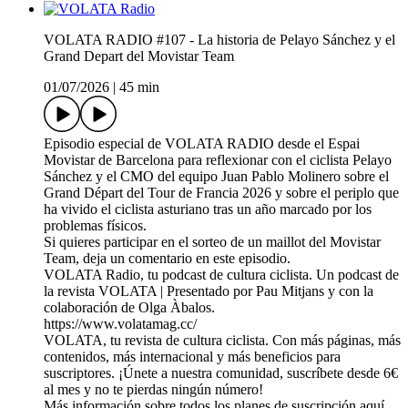
VOLATA RADIO #107 - La historia de Pelayo Sánchez y el
Grand Depart del Movistar Team
01/07/2026
|
45 min
Episodio especial de VOLATA RADIO desde el Espai
Movistar de Barcelona para reflexionar con el ciclista Pelayo
Sánchez y el CMO del equipo Juan Pablo Molinero sobre el
Grand Départ del Tour de Francia 2026 y sobre el periplo que
ha vivido el ciclista asturiano tras un año marcado por los
problemas físicos.
Si quieres participar en el sorteo de un maillot del Movistar
Team, deja un comentario en este episodio.
VOLATA Radio, tu podcast de cultura ciclista. Un podcast de
la⁠ ⁠⁠⁠⁠⁠⁠⁠⁠⁠⁠⁠⁠⁠⁠⁠⁠⁠⁠⁠⁠⁠⁠⁠⁠⁠⁠⁠⁠⁠⁠⁠⁠⁠⁠⁠⁠⁠⁠⁠⁠⁠⁠⁠⁠⁠⁠⁠⁠⁠⁠⁠⁠⁠⁠⁠⁠⁠⁠r⁠⁠⁠⁠ev⁠ista VOLATA⁠⁠⁠⁠⁠⁠⁠⁠⁠⁠⁠⁠⁠⁠⁠⁠⁠⁠⁠⁠⁠⁠⁠⁠⁠⁠⁠⁠⁠⁠⁠⁠⁠⁠⁠⁠⁠⁠⁠⁠⁠⁠⁠⁠⁠⁠⁠⁠⁠⁠⁠⁠⁠⁠⁠⁠⁠⁠⁠⁠⁠⁠⁠⁠⁠⁠⁠⁠⁠⁠⁠⁠⁠⁠⁠⁠⁠⁠⁠⁠ ⁠⁠⁠⁠⁠⁠| Presentado por Pau Mitjans y con la
colaboración de Olga Àbalos.
https://www.volatamag.cc/
VOLATA, tu revista de cultura ciclista. Con más páginas, más
contenidos, más internacional y más beneficios para
suscriptores. ¡Únete a nuestra comunidad, suscríbete desde 6€
al mes y no te pierdas ningún número!
Más información sobre todos los planes de suscripción⁠⁠ ⁠⁠⁠⁠⁠⁠⁠⁠⁠⁠⁠⁠⁠⁠⁠⁠⁠⁠⁠⁠⁠⁠⁠⁠⁠⁠⁠⁠⁠⁠⁠⁠⁠⁠⁠⁠⁠⁠⁠⁠⁠⁠⁠⁠⁠⁠⁠⁠⁠⁠⁠⁠⁠⁠⁠⁠⁠⁠⁠⁠⁠⁠aquí⁠⁠⁠⁠⁠⁠⁠⁠⁠⁠⁠⁠⁠⁠⁠⁠⁠⁠⁠⁠⁠⁠⁠⁠⁠⁠⁠⁠⁠⁠⁠⁠⁠⁠⁠⁠⁠⁠⁠⁠⁠⁠⁠⁠⁠⁠⁠⁠⁠⁠.⁠⁠⁠⁠⁠⁠⁠⁠⁠⁠⁠⁠⁠⁠