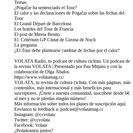
Temas
¿Pogačar ha sentenciado el Tour?
El calor y las declaraciones de Pogačar sobre las fechas del
Tour
El Grand Départ de Barcelona
Los hoteles del Tour de Francia
El post de Mireia Benito
El Critérium GP Ciutat de Girona de Nucli
La pregunta
¿El Tour debe plantearse cambiar de fechas por el calor?
VOLATA Radio, tu podcast de cultura ciclista. Un podcast de
la⁠ ⁠⁠⁠⁠⁠⁠⁠⁠⁠⁠⁠⁠⁠⁠⁠⁠⁠⁠⁠⁠⁠⁠⁠⁠⁠⁠⁠⁠⁠⁠⁠⁠⁠⁠⁠⁠⁠⁠⁠⁠⁠⁠⁠⁠⁠⁠⁠⁠⁠⁠⁠⁠⁠⁠⁠⁠⁠⁠r⁠⁠⁠⁠ev⁠ista VOLATA⁠⁠⁠⁠⁠⁠⁠⁠⁠⁠⁠⁠⁠⁠⁠⁠⁠⁠⁠⁠⁠⁠⁠⁠⁠⁠⁠⁠⁠⁠⁠⁠⁠⁠⁠⁠⁠⁠⁠⁠⁠⁠⁠⁠⁠⁠⁠⁠⁠⁠⁠⁠⁠⁠⁠⁠⁠⁠⁠⁠⁠⁠⁠⁠⁠⁠⁠⁠⁠⁠⁠⁠⁠⁠⁠⁠⁠⁠⁠⁠ ⁠⁠⁠⁠⁠⁠| Presentado por Pau Mitjans y con la
colaboración de Olga Àbalos.
https://www.volatamag.cc/
VOLATA, tu revista de cultura ciclista. Con más páginas, más
contenidos, más internacional y más beneficios para
suscriptores. ¡Únete a nuestra comunidad, suscríbete desde 6€
al mes y no te pierdas ningún número!
Más información sobre todos los planes de suscripción⁠⁠ ⁠⁠⁠⁠⁠⁠⁠⁠⁠⁠⁠⁠⁠⁠⁠⁠⁠⁠⁠⁠⁠⁠⁠⁠⁠⁠⁠⁠⁠⁠⁠⁠⁠⁠⁠⁠⁠⁠⁠⁠⁠⁠⁠⁠⁠⁠⁠⁠⁠⁠⁠⁠⁠⁠⁠⁠⁠⁠⁠⁠⁠⁠aquí⁠⁠⁠⁠⁠⁠⁠⁠⁠⁠⁠⁠⁠⁠⁠⁠⁠⁠⁠⁠⁠⁠⁠⁠⁠⁠⁠⁠⁠⁠⁠⁠⁠⁠⁠⁠⁠⁠⁠⁠⁠⁠⁠⁠⁠⁠⁠⁠⁠⁠.⁠⁠⁠⁠⁠⁠⁠⁠⁠⁠⁠⁠⁠⁠
Envíanos tu feedback a: ⁠⁠⁠⁠⁠⁠⁠⁠⁠⁠⁠⁠⁠⁠⁠⁠⁠⁠⁠⁠⁠⁠podcast@volatamag.cc⁠⁠⁠⁠⁠⁠⁠⁠⁠⁠⁠⁠⁠⁠⁠⁠⁠⁠⁠⁠⁠⁠
Instagram: ⁠⁠⁠⁠⁠⁠⁠⁠⁠⁠⁠⁠⁠⁠⁠⁠⁠⁠⁠⁠⁠⁠⁠⁠⁠⁠⁠⁠⁠⁠⁠⁠⁠⁠⁠⁠⁠⁠⁠⁠⁠⁠⁠⁠⁠⁠⁠⁠⁠⁠⁠⁠⁠⁠⁠⁠⁠⁠⁠⁠⁠⁠⁠⁠@⁠ccvolata⁠⁠⁠⁠⁠⁠⁠⁠⁠⁠⁠⁠⁠⁠⁠⁠⁠⁠⁠⁠⁠⁠⁠⁠⁠⁠⁠⁠⁠⁠⁠⁠⁠⁠⁠⁠⁠⁠⁠⁠⁠⁠⁠⁠⁠⁠⁠⁠⁠⁠⁠⁠⁠⁠⁠⁠⁠⁠⁠⁠⁠⁠⁠⁠⁠
Twitter:⁠ ⁠⁠⁠⁠⁠⁠⁠⁠⁠⁠⁠⁠⁠⁠⁠⁠⁠⁠⁠⁠⁠⁠⁠⁠⁠⁠⁠⁠⁠⁠⁠⁠⁠⁠⁠⁠⁠⁠⁠⁠⁠⁠⁠⁠⁠⁠⁠⁠⁠⁠⁠⁠⁠⁠⁠⁠⁠⁠⁠⁠⁠⁠⁠@ccvolata⁠⁠⁠⁠⁠⁠⁠⁠⁠⁠⁠⁠⁠⁠⁠⁠⁠⁠⁠⁠⁠⁠⁠⁠⁠⁠⁠⁠⁠⁠⁠⁠⁠⁠⁠⁠⁠⁠⁠⁠⁠⁠⁠⁠⁠⁠⁠⁠⁠⁠⁠⁠⁠⁠⁠⁠⁠⁠⁠⁠⁠⁠⁠⁠
Facebook:⁠ ⁠⁠⁠⁠⁠⁠⁠⁠⁠⁠⁠⁠⁠⁠⁠⁠⁠⁠⁠⁠⁠⁠⁠⁠⁠⁠⁠⁠⁠⁠⁠⁠⁠⁠⁠⁠⁠⁠⁠⁠⁠⁠⁠⁠⁠⁠⁠⁠⁠⁠⁠⁠⁠⁠⁠⁠⁠⁠⁠⁠⁠⁠⁠Volata⁠⁠⁠⁠⁠⁠⁠⁠⁠⁠⁠⁠⁠⁠⁠⁠⁠⁠⁠⁠⁠⁠⁠⁠⁠⁠⁠⁠⁠⁠⁠⁠⁠⁠⁠⁠⁠⁠⁠⁠⁠⁠⁠⁠⁠⁠⁠⁠⁠⁠⁠⁠⁠⁠⁠⁠⁠⁠⁠⁠⁠⁠⁠⁠
¿Pedaleamos juntos?