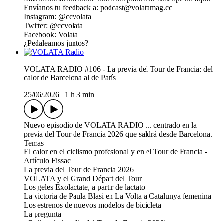
Envíanos tu feedback a: ⁠⁠⁠⁠⁠⁠⁠⁠⁠⁠⁠⁠⁠⁠⁠⁠⁠⁠⁠⁠⁠⁠podcast@volatamag.cc⁠⁠⁠⁠⁠⁠⁠⁠⁠⁠⁠⁠⁠⁠⁠⁠⁠⁠⁠⁠⁠⁠
Instagram: ⁠⁠⁠⁠⁠⁠⁠⁠⁠⁠⁠⁠⁠⁠⁠⁠⁠⁠⁠⁠⁠⁠⁠⁠⁠⁠⁠⁠⁠⁠⁠⁠⁠⁠⁠⁠⁠⁠⁠⁠⁠⁠⁠⁠⁠⁠⁠⁠⁠⁠⁠⁠⁠⁠⁠⁠⁠⁠⁠⁠⁠⁠⁠⁠@⁠ccvolata⁠⁠⁠⁠⁠⁠⁠⁠⁠⁠⁠⁠⁠⁠⁠⁠⁠⁠⁠⁠⁠⁠⁠⁠⁠⁠⁠⁠⁠⁠⁠⁠⁠⁠⁠⁠⁠⁠⁠⁠⁠⁠⁠⁠⁠⁠⁠⁠⁠⁠⁠⁠⁠⁠⁠⁠⁠⁠⁠⁠⁠⁠⁠⁠⁠
Twitter:⁠ ⁠⁠⁠⁠⁠⁠⁠⁠⁠⁠⁠⁠⁠⁠⁠⁠⁠⁠⁠⁠⁠⁠⁠⁠⁠⁠⁠⁠⁠⁠⁠⁠⁠⁠⁠⁠⁠⁠⁠⁠⁠⁠⁠⁠⁠⁠⁠⁠⁠⁠⁠⁠⁠⁠⁠⁠⁠⁠⁠⁠⁠⁠⁠@ccvolata⁠⁠⁠⁠⁠⁠⁠⁠⁠⁠⁠⁠⁠⁠⁠⁠⁠⁠⁠⁠⁠⁠⁠⁠⁠⁠⁠⁠⁠⁠⁠⁠⁠⁠⁠⁠⁠⁠⁠⁠⁠⁠⁠⁠⁠⁠⁠⁠⁠⁠⁠⁠⁠⁠⁠⁠⁠⁠⁠⁠⁠⁠⁠⁠
Facebook:⁠ ⁠⁠⁠⁠⁠⁠⁠⁠⁠⁠⁠⁠⁠⁠⁠⁠⁠⁠⁠⁠⁠⁠⁠⁠⁠⁠⁠⁠⁠⁠⁠⁠⁠⁠⁠⁠⁠⁠⁠⁠⁠⁠⁠⁠⁠⁠⁠⁠⁠⁠⁠⁠⁠⁠⁠⁠⁠⁠⁠⁠⁠⁠⁠Volata⁠⁠⁠⁠⁠⁠⁠⁠⁠⁠⁠⁠⁠⁠⁠⁠⁠⁠⁠⁠⁠⁠⁠⁠⁠⁠⁠⁠⁠⁠⁠⁠⁠⁠⁠⁠⁠⁠⁠⁠⁠⁠⁠⁠⁠⁠⁠⁠⁠⁠⁠⁠⁠⁠⁠⁠⁠⁠⁠⁠⁠⁠⁠⁠
¿Pedaleamos juntos?
VOLATA RADIO #106 - La previa del Tour de Francia: del
calor de Barcelona al de París
25/06/2026
|
1 h 3 min
Nuevo episodio de VOLATA RADIO ... centrado en la
previa del Tour de Francia 2026 que saldrá desde Barcelona.
Temas
El calor en el ciclismo profesional y en el Tour de Francia -
Artículo Fissac
La previa del Tour de Francia 2026
VOLATA y el Grand Départ del Tour
Los geles Exolactate, a partir de lactato
La victoria de Paula Blasi en La Volta a Catalunya femenina
Los estrenos de nuevos modelos de bicicleta
La pregunta