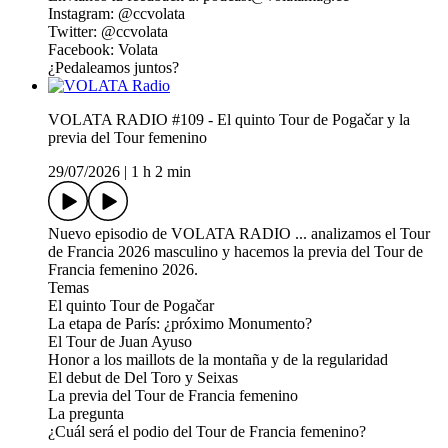
Instagram: ⁠⁠⁠⁠⁠⁠⁠⁠⁠⁠⁠⁠⁠⁠⁠⁠⁠⁠⁠⁠⁠⁠⁠⁠⁠⁠⁠⁠⁠⁠⁠⁠⁠⁠⁠⁠⁠⁠⁠⁠⁠⁠⁠⁠⁠⁠⁠⁠⁠⁠⁠⁠⁠⁠⁠⁠⁠⁠⁠⁠⁠⁠⁠⁠⁠@⁠ccvolata⁠⁠⁠⁠⁠⁠⁠⁠⁠⁠⁠⁠⁠⁠⁠⁠⁠⁠⁠⁠⁠⁠⁠⁠⁠⁠⁠⁠⁠⁠⁠⁠⁠⁠⁠⁠⁠⁠⁠⁠⁠⁠⁠⁠⁠⁠⁠⁠⁠⁠⁠⁠⁠⁠⁠⁠⁠⁠⁠⁠⁠⁠⁠⁠⁠⁠
Twitter:⁠ ⁠⁠⁠⁠⁠⁠⁠⁠⁠⁠⁠⁠⁠⁠⁠⁠⁠⁠⁠⁠⁠⁠⁠⁠⁠⁠⁠⁠⁠⁠⁠⁠⁠⁠⁠⁠⁠⁠⁠⁠⁠⁠⁠⁠⁠⁠⁠⁠⁠⁠⁠⁠⁠⁠⁠⁠⁠⁠⁠⁠⁠⁠⁠⁠@ccvolata⁠⁠⁠⁠⁠⁠⁠⁠⁠⁠⁠⁠⁠⁠⁠⁠⁠⁠⁠⁠⁠⁠⁠⁠⁠⁠⁠⁠⁠⁠⁠⁠⁠⁠⁠⁠⁠⁠⁠⁠⁠⁠⁠⁠⁠⁠⁠⁠⁠⁠⁠⁠⁠⁠⁠⁠⁠⁠⁠⁠⁠⁠⁠⁠⁠
Facebook:⁠ ⁠⁠⁠⁠⁠⁠⁠⁠⁠⁠⁠⁠⁠⁠⁠⁠⁠⁠⁠⁠⁠⁠⁠⁠⁠⁠⁠⁠⁠⁠⁠⁠⁠⁠⁠⁠⁠⁠⁠⁠⁠⁠⁠⁠⁠⁠⁠⁠⁠⁠⁠⁠⁠⁠⁠⁠⁠⁠⁠⁠⁠⁠⁠⁠Volata⁠⁠⁠⁠⁠⁠⁠⁠⁠⁠⁠⁠⁠⁠⁠⁠⁠⁠⁠⁠⁠⁠⁠⁠⁠⁠⁠⁠⁠⁠⁠⁠⁠⁠⁠⁠⁠⁠⁠⁠⁠⁠⁠⁠⁠⁠⁠⁠⁠⁠⁠⁠⁠⁠⁠⁠⁠⁠⁠⁠⁠⁠⁠⁠⁠
¿Pedaleamos juntos?
VOLATA RADIO #109 - El quinto Tour de Pogačar y la
previa del Tour femenino
29/07/2026
|
1 h 2 min
Nuevo episodio de VOLATA RADIO ... analizamos el Tour
de Francia 2026 masculino y hacemos la previa del Tour de
Francia femenino 2026.
Temas
El quinto Tour de Pogačar
La etapa de París: ¿próximo Monumento?
El Tour de Juan Ayuso
Honor a los maillots de la montaña y de la regularidad
El debut de Del Toro y Seixas
La previa del Tour de Francia femenino
La pregunta
¿Cuál será el podio del Tour de Francia femenino?