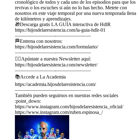
cronológico de todos y cada uno de los episodios para que los
revivas o los escuches si aún no lo has hecho. Metete con
nosotros en este viaje temporal por una nueva temporada llena
de kilómetros y aprendizajes.
🎁Descarga gratis LA GUÍA interactiva de HdlR
https://hijosdelaresistencia.com/la-guia-hdlr-01
————————-———————
🏁Entrena con nosotros:
https://hijosdelaresistencia.com/formulario/
————————-———————
🏃‍♂️Apúntate a nuestra Newsletter aquí:
https://hijosdelaresistencia.com/newsletter/
————————-———————
📚Accede a La Academia
https://academia.hijosdelaresistencia.com/
————————-———————
También pueden seguirnos en nuestras redes sociales
:point_down:
https://www.instagram.com/hijosdelaresistencia_oficial/
https://www.instagram.com/ruben.espinosa_/