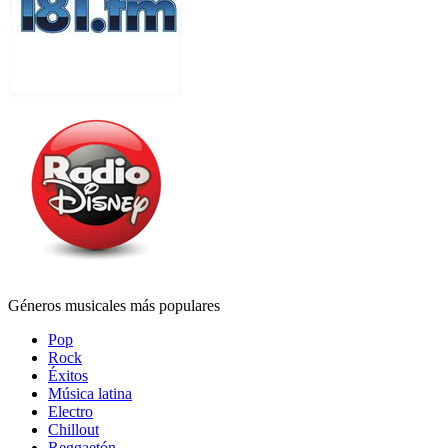
Géneros musicales más populares
Pop
Rock
Éxitos
Música latina
Electro
Chillout
Reggaetón