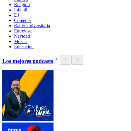
Religión
Infantil
DJ
Comedia
Radio Universitaria
Entrevista
Navidad
Música
Educación
Los mejores podcasts