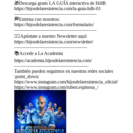
🎁Descarga gratis LA GUÍA interactiva de HdlR
https://hijosdelaresistencia.com/la-guia-hdlr-01
—————————-————————
🏁Entrena con nosotros:
https://hijosdelaresistencia.com/formulario/
——————————-———————
🏃‍♂️Apúntate a nuestro Newsletter aquí:
https://hijosdelaresistencia.com/newsletter/
————————-———————
📚Accede a La Academia
https://academia.hijosdelaresistencia.com/
————————--———————
También pueden seguirnos en nuestras redes sociales
:point_down:
https://www.instagram.com/hijosdelaresistencia_oficial/
https://www.instagram.com/ruben.espinosa_/