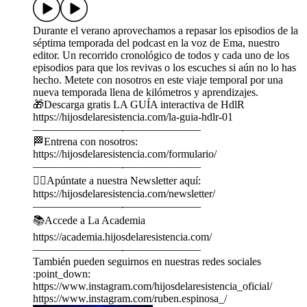
Durante el verano aprovechamos a repasar los episodios de la
séptima temporada del podcast en la voz de Ema, nuestro
editor. Un recorrido cronológico de todos y cada uno de los
episodios para que los revivas o los escuches si aún no lo has
hecho. Metete con nosotros en este viaje temporal por una
nueva temporada llena de kilómetros y aprendizajes.
🎁Descarga gratis LA GUÍA interactiva de HdlR
https://hijosdelaresistencia.com/la-guia-hdlr-01
————————-———————
🏁Entrena con nosotros:
https://hijosdelaresistencia.com/formulario/
————————-———————
🏃‍♂️Apúntate a nuestra Newsletter aquí:
https://hijosdelaresistencia.com/newsletter/
————————-———————
📚Accede a La Academia
https://academia.hijosdelaresistencia.com/
————————-———————
También pueden seguirnos en nuestras redes sociales
:point_down:
https://www.instagram.com/hijosdelaresistencia_oficial/
https://www.instagram.com/ruben.espinosa_/