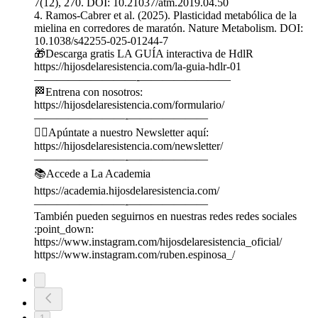
7(12), 270. DOI: 10.21037/atm.2019.04.50
4. Ramos-Cabrer et al. (2025). Plasticidad metabólica de la
mielina en corredores de maratón. Nature Metabolism. DOI:
10.1038/s42255-025-01244-7
🎁Descarga gratis LA GUÍA interactiva de HdlR
https://hijosdelaresistencia.com/la-guia-hdlr-01
—————————-————————
🏁Entrena con nosotros:
https://hijosdelaresistencia.com/formulario/
————————-———————
🏃‍♂️Apúntate a nuestro Newsletter aquí:
https://hijosdelaresistencia.com/newsletter/
————————-———————
📚Accede a La Academia
https://academia.hijosdelaresistencia.com/
————————-———————
También pueden seguirnos en nuestras redes redes sociales
:point_down:
https://www.instagram.com/hijosdelaresistencia_oficial/
https://www.instagram.com/ruben.espinosa_/