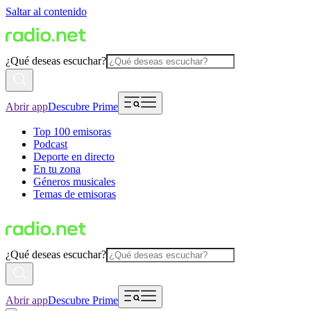
Saltar al contenido
¿Qué deseas escuchar?
Abrir app
Descubre Prime
Top 100 emisoras
Podcast
Deporte en directo
En tu zona
Géneros musicales
Temas de emisoras
¿Qué deseas escuchar?
Abrir app
Descubre Prime