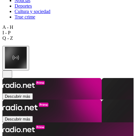
Noticias
Deportes
Cultura y sociedad
True crime
A - H
I - P
Q - Z
Descubrir más
Descubrir más