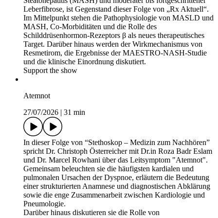
Steatohepatitis (MASH) und moderater bis fortgeschrittener
Leberfibrose, ist Gegenstand dieser Folge von „Rx Aktuell“.
Im Mittelpunkt stehen die Pathophysiologie von MASLD und
MASH, Co-Morbiditäten und die Rolle des
Schilddrüsenhormon-Rezeptors β als neues therapeutisches
Target. Darüber hinaus werden der Wirkmechanismus von
Resmetirom, die Ergebnisse der MAESTRO-NASH-Studie
und die klinische Einordnung diskutiert.
Support the show
Atemnot
27/07/2026
|
31 min
In dieser Folge von “Stethoskop – Medizin zum Nachhören”
spricht Dr. Christoph Österreicher mit Dr.in Roza Badr Eslam
und Dr. Marcel Rowhani über das Leitsymptom "Atemnot".
Gemeinsam beleuchten sie die häufigsten kardialen und
pulmonalen Ursachen der Dyspnoe, erläutern die Bedeutung
einer strukturierten Anamnese und diagnostischen Abklärung
sowie die enge Zusammenarbeit zwischen Kardiologie und
Pneumologie.
Darüber hinaus diskutieren sie die Rolle von