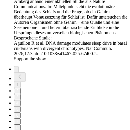
Amberg anhand einer aktuellen Studie aus Nature
Communications. Im Mittelpunkt steht die evolutionäre
Bedeutung des Schlafs und die Frage, ob ein Gehirn
überhaupt Voraussetzung für Schlaf ist. Dafür untersuchen die
Autoren Organismen ohne Gehirn – eine Qualle und eine
Seeanemone – und liefern überraschende Einblicke in die
Ursprünge dieses universellen biologischen Phänomens.
Besprochene Studie:
Aguillon R et al. DNA damage modulates sleep drive in basal
cnidarians with divergent chronotypes. Nat Commun.
2026;17:3. doi:10.1038/s41467-025-67400-5.
Support the show
1
2
3
4
5
6
7
8