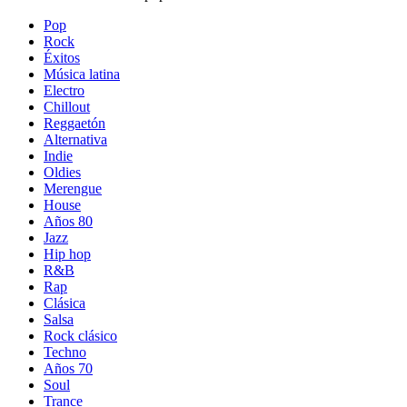
Pop
Rock
Éxitos
Música latina
Electro
Chillout
Reggaetón
Alternativa
Indie
Oldies
Merengue
House
Años 80
Jazz
Hip hop
R&B
Rap
Clásica
Salsa
Rock clásico
Techno
Años 70
Soul
Trance