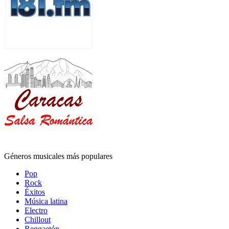
Géneros musicales más populares
Pop
Rock
Éxitos
Música latina
Electro
Chillout
Reggaetón