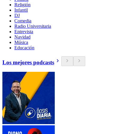
Religión
Infantil
DJ
Comedia
Radio Universitaria
Entrevista
Navidad
Música
Educación
Los mejores podcasts