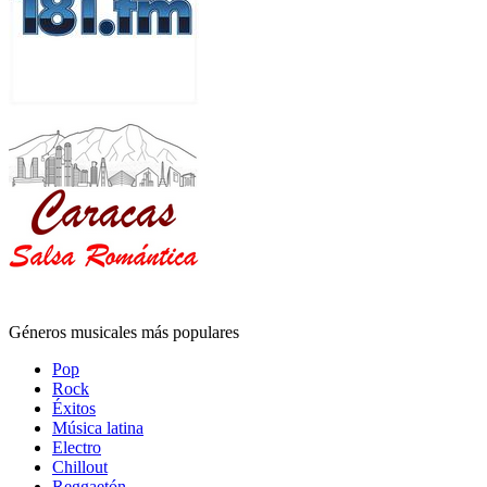
Géneros musicales más populares
Pop
Rock
Éxitos
Música latina
Electro
Chillout
Reggaetón