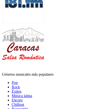
Géneros musicales más populares
Pop
Rock
Éxitos
Música latina
Electro
Chillout
Reggaetón