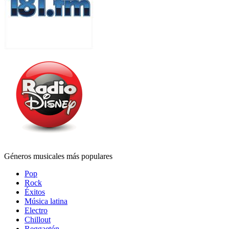
Géneros musicales más populares
Pop
Rock
Éxitos
Música latina
Electro
Chillout
Reggaetón