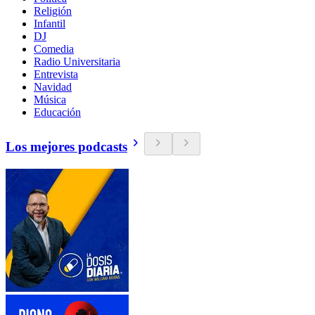
Religión
Infantil
DJ
Comedia
Radio Universitaria
Entrevista
Navidad
Música
Educación
Los mejores podcasts