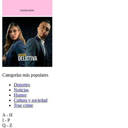
Categorías más populares
Deportes
Noticias
Humor
Cultura y sociedad
True crime
A - H
I - P
Q - Z