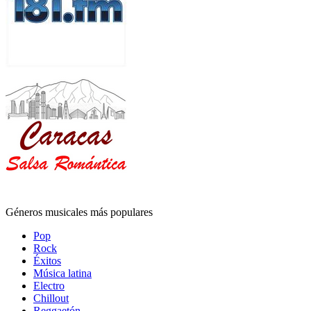
Géneros musicales más populares
Pop
Rock
Éxitos
Música latina
Electro
Chillout
Reggaetón