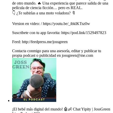
de otro mundo. 🔥 Una experiencia que parece salida de una
película de ciencia ficción… pero es REAL.
👇 ¿Te subirías a una moto voladora? 🔖
Version en video: / https://youtu.be/_ibklKTsz0w
Suscribete con tu app favorita: https://pod.link/1529497823
Feed: http://feedpress.me/jossgreen
Contacta conmigo para una asesoría, editar y publicar tu
propia podcast o publicidad en jossgreen@me.com
¡El bebé más digital del mundo! 🤖👶 Chat Yipity | JossGreen