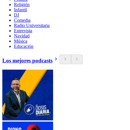
Religión
Infantil
DJ
Comedia
Radio Universitaria
Entrevista
Navidad
Música
Educación
Los mejores podcasts