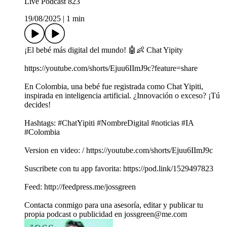
Live Podcast 823
19/08/2025
|
1 min
¡El bebé más digital del mundo! 🤖👶 Chat Yipity
https://youtube.com/shorts/Ejuu6IImJ9c?feature=share
En Colombia, una bebé fue registrada como Chat Yipiti,
inspirada en inteligencia artificial. ¿Innovación o exceso? ¡Tú
decides!
Hashtags: #ChatYipiti #NombreDigital #noticias #IA
#Colombia
Version en video: / https://youtube.com/shorts/Ejuu6IImJ9c
Suscribete con tu app favorita: https://pod.link/1529497823
Feed: http://feedpress.me/jossgreen
Contacta conmigo para una asesoría, editar y publicar tu
propia podcast o publicidad en jossgreen@me.com