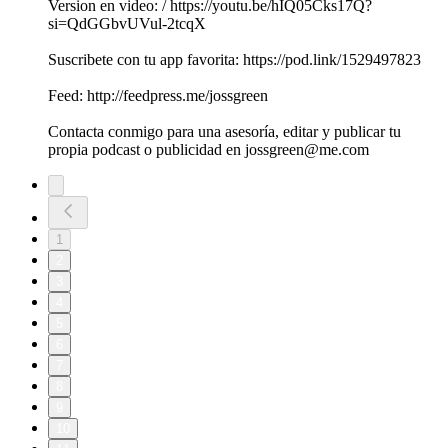
Version en video: / https://youtu.be/hIQ05Cks17Q?
si=QdGGbvUVul-2tcqX
Suscribete con tu app favorita: https://pod.link/1529497823
Feed: http://feedpress.me/jossgreen
Contacta conmigo para una asesoría, editar y publicar tu
propia podcast o publicidad en jossgreen@me.com
1
2
3
4
5
6
7
8
9
10