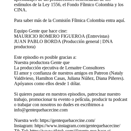
estímulos de la Ley 1556, el Fondo Fílmico Colombia y los
CINA.
Para saber más de la Comisión Fílmica Colombia entra aquí.
Equipo Gente que hace cine:
MAURICIO ROMERO FIGUEROA (Entrevistas)
JUAN PABLO BORDA (Producción general | DNA
productora)
Este episodio es posible gracias a:
Nuestra productora Gente que
La producción ejecutiva de Lemaitre Consultores
El amor y confianza de nuestros amigos en Patreon (Nataly
Valdivieso, Hamilton Casas, Juliana Núñez, Diana Piñeres).
Apóyanos como ellos desde 1 dólar.
Si quieres pautar en nuestros episodios, patrocinar nuestro
trabajo, promocionar tu evento o película, producir tu podcast
o trabajar con nosotros no dudes en escribirnos a
info@gentequehacecine.com
Nuestra web: https://gentequehacecine.com/
Instagram: https://www.instagram.com/gentequehacecine/
Tik Tok https://www.tiktok.com/@gente.que.hace.ci