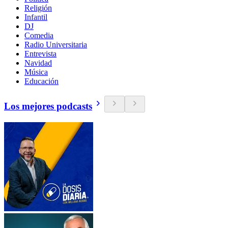
Religión
Infantil
DJ
Comedia
Radio Universitaria
Entrevista
Navidad
Música
Educación
Los mejores podcasts