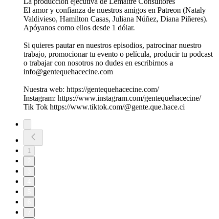
La producción ejecutiva de Lemaitre Consultores
El amor y confianza de nuestros amigos en Patreon (Nataly
Valdivieso, Hamilton Casas, Juliana Núñez, Diana Piñeres).
Apóyanos como ellos desde 1 dólar.
Si quieres pautar en nuestros episodios, patrocinar nuestro
trabajo, promocionar tu evento o película, producir tu podcast
o trabajar con nosotros no dudes en escribirnos a
info@gentequehacecine.com
Nuestra web: https://gentequehacecine.com/
Instagram: https://www.instagram.com/gentequehacecine/
Tik Tok https://www.tiktok.com/@gente.que.hace.ci
1
2
3
4
5
6
7