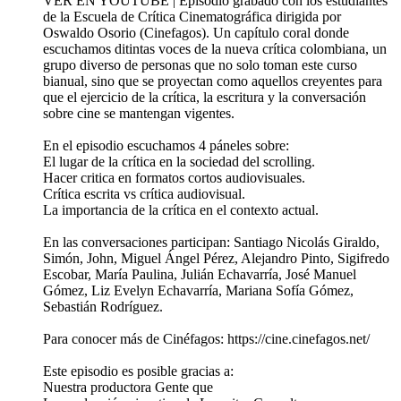
VER EN YOUTUBE | Episodio grabado con los estudiantes
de la Escuela de Crítica Cinematográfica dirigida por
Oswaldo Osorio (Cinefagos). Un capítulo coral donde
escuchamos ditintas voces de la nueva crítica colombiana, un
grupo diverso de personas que no solo toman este curso
bianual, sino que se proyectan como aquellos creyentes para
que el ejercicio de la crítica, la escritura y la conversación
sobre cine se mantengan vigentes.
En el episodio escuchamos 4 páneles sobre:
El lugar de la crítica en la sociedad del scrolling.
Hacer critica en formatos cortos audiovisuales.
Crítica escrita vs crítica audiovisual.
La importancia de la crítica en el contexto actual.
En las conversaciones participan: Santiago Nicolás Giraldo,
Simón, John, Miguel Ángel Pérez, Alejandro Pinto, Sigifredo
Escobar, María Paulina, Julián Echavarría, José Manuel
Gómez, Liz Evelyn Echavarría, Mariana Sofía Gómez,
Sebastián Rodríguez.
Para conocer más de Cinéfagos: https://cine.cinefagos.net/
Este episodio es posible gracias a:
Nuestra productora Gente que