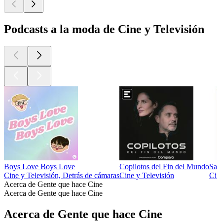
Podcasts a la moda de Cine y Televisión
Boys Love Boys Love
Copilotos del Fin del Mundo
Sal
Cine y Televisión, Detrás de cámaras
Cine y Televisión
Cin
Acerca de Gente que hace Cine
Acerca de Gente que hace Cine
Acerca de Gente que hace Cine