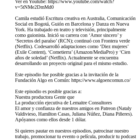
Ver en Youtube: https://www.youtube.com/watch?
v=5tNMe2DmMd0
Camila estudió Escritura creativa en Australia, Comunicación
Social en Bogotá, Guión en Barcelona y Danza en Nueva
York. Ha trabajado en teatro y televisión, principalmente
como guionista. Inició su carrera con ‘Amor sincero’ y
‘Secretos del paraíso’ (RCN); continuó con Frontera verde
(Netflix). Codesarrolló adaptaciones como ‘Diez mujeres’
(Exile Content), ‘Cometierra’ (Amazon/MediaPro) y ‘Cien
años de soledad’ (Netflix). Actualmente se encuentra
desarrollando un proyecto original para el mismo estudio.
Este episodio fue posible gracias a la invitación de la
Fundación Algo en Común: https://www.algoencomun.co/
Este episodio es posible gracias a:
Nuestra productora Gente que
La producción ejecutiva de Lemaitre Consultores
El amor y confianza de nuestros amigos en Patreon (Nataly
Valdivieso, Hamilton Casas, Juliana Núñez, Diana Piñeres).
Apóyanos como ellos desde 1 dólar.
Si quieres pautar en nuestros episodios, patrocinar nuestro
trabajo, promocionar tu evento o película, producir tu podcast