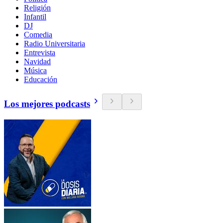
Religión
Infantil
DJ
Comedia
Radio Universitaria
Entrevista
Navidad
Música
Educación
Los mejores podcasts