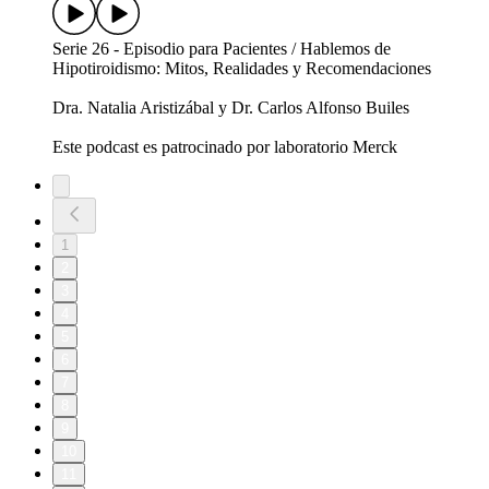
Serie 26 - Episodio para Pacientes / Hablemos de
Hipotiroidismo: Mitos, Realidades y Recomendaciones
Dra. Natalia Aristizábal y Dr. Carlos Alfonso Builes
Este podcast es patrocinado por laboratorio Merck
1
2
3
4
5
6
7
8
9
10
11