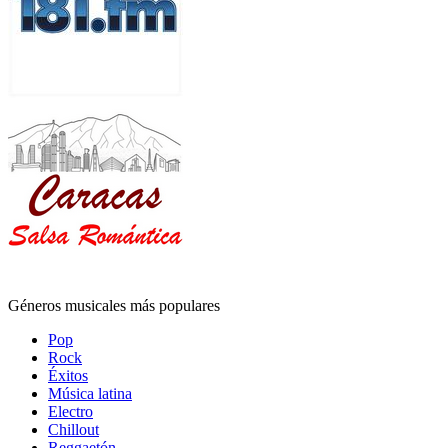
Géneros musicales más populares
Pop
Rock
Éxitos
Música latina
Electro
Chillout
Reggaetón