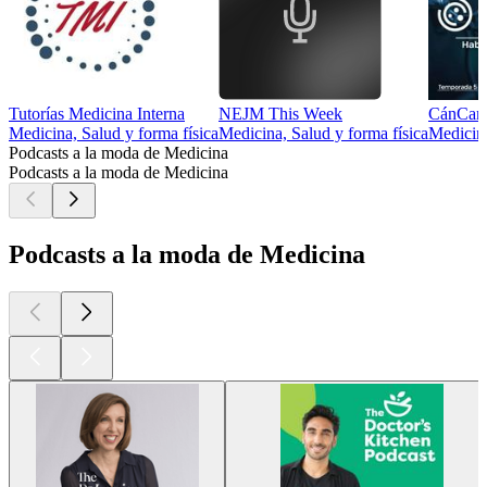
Tutorías Medicina Interna
NEJM This Week
CánCare
Medicina, Salud y forma física
Medicina, Salud y forma física
Medicina
Podcasts a la moda de Medicina
Podcasts a la moda de Medicina
Podcasts a la moda de Medicina