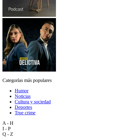
Categorías más populares
Humor
Noticias
Cultura y sociedad
Deportes
True crime
A - H
I - P
Q - Z