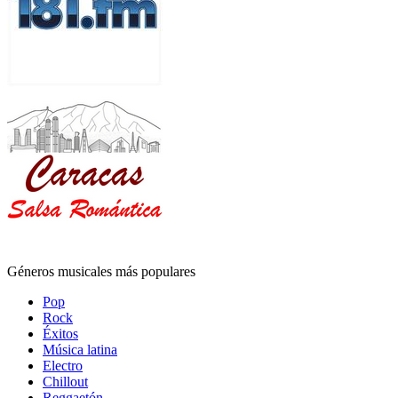
Géneros musicales más populares
Pop
Rock
Éxitos
Música latina
Electro
Chillout
Reggaetón