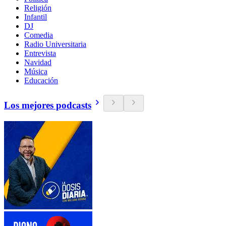
Religión
Infantil
DJ
Comedia
Radio Universitaria
Entrevista
Navidad
Música
Educación
Los mejores podcasts