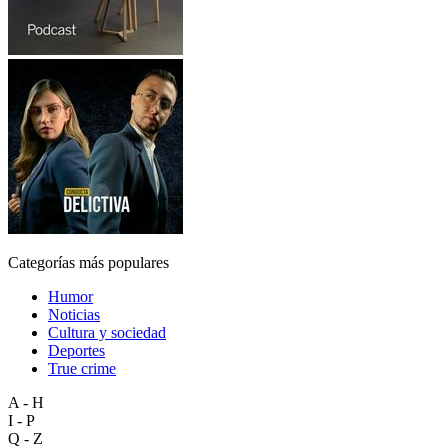
Categorías más populares
Humor
Noticias
Cultura y sociedad
Deportes
True crime
A - H
I - P
Q - Z