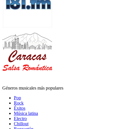
Géneros musicales más populares
Pop
Rock
Éxitos
Música latina
Electro
Chillout
Reggaetón