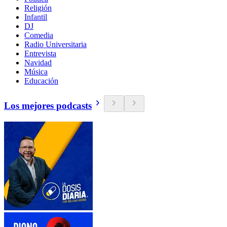
Religión
Infantil
DJ
Comedia
Radio Universitaria
Entrevista
Navidad
Música
Educación
Los mejores podcasts