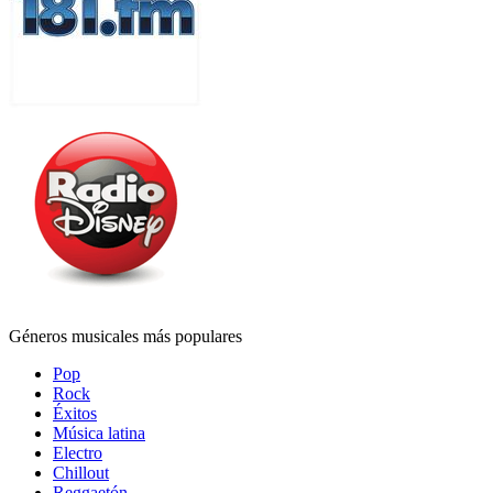
Géneros musicales más populares
Pop
Rock
Éxitos
Música latina
Electro
Chillout
Reggaetón