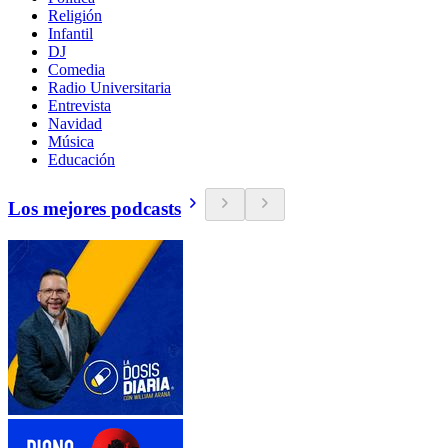
Religión
Infantil
DJ
Comedia
Radio Universitaria
Entrevista
Navidad
Música
Educación
Los mejores podcasts