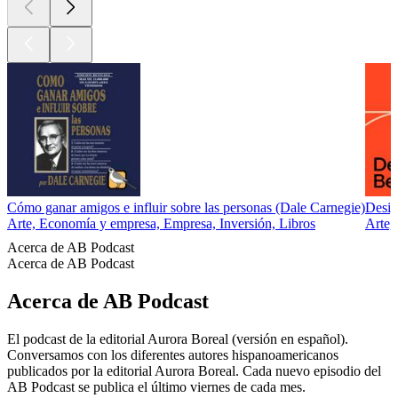
Cómo ganar amigos e influir sobre las personas (Dale Carnegie)
Desig
Arte, Economía y empresa, Empresa, Inversión, Libros
Arte,
Acerca de AB Podcast
Acerca de AB Podcast
Acerca de AB Podcast
El podcast de la editorial Aurora Boreal (versión en español).
Conversamos con los diferentes autores hispanoamericanos
publicados por la editorial Aurora Boreal. Cada nuevo episodio del
AB Podcast se publica el último viernes de cada mes.