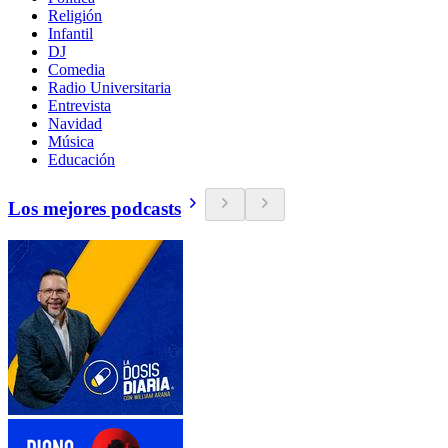
Religión
Infantil
DJ
Comedia
Radio Universitaria
Entrevista
Navidad
Música
Educación
Los mejores podcasts