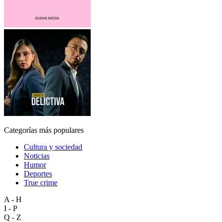
Categorías más populares
Cultura y sociedad
Noticias
Humor
Deportes
True crime
A - H
I - P
Q - Z