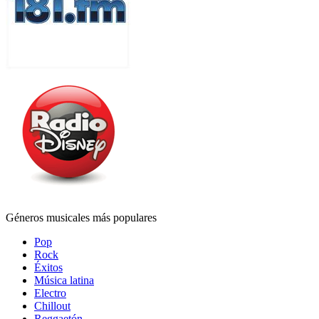
Géneros musicales más populares
Pop
Rock
Éxitos
Música latina
Electro
Chillout
Reggaetón