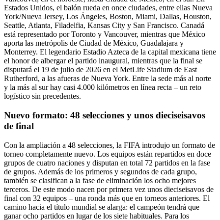
Estados Unidos, el balón rueda en once ciudades, entre ellas Nueva
York/Nueva Jersey, Los Ángeles, Boston, Miami, Dallas, Houston,
Seattle, Atlanta, Filadelfia, Kansas City y San Francisco. Canadá
está representado por Toronto y Vancouver, mientras que México
aporta las metrópolis de Ciudad de México, Guadalajara y
Monterrey. El legendario Estadio Azteca de la capital mexicana tiene
el honor de albergar el partido inaugural, mientras que la final se
disputará el 19 de julio de 2026 en el MetLife Stadium de East
Rutherford, a las afueras de Nueva York. Entre la sede más al norte
y la más al sur hay casi 4.000 kilómetros en línea recta – un reto
logístico sin precedentes.
Nuevo formato: 48 selecciones y unos dieciseisavos
de final
Con la ampliación a 48 selecciones, la FIFA introdujo un formato de
torneo completamente nuevo. Los equipos están repartidos en doce
grupos de cuatro naciones y disputan en total 72 partidos en la fase
de grupos. Además de los primeros y segundos de cada grupo,
también se clasifican a la fase de eliminación los ocho mejores
terceros. De este modo nacen por primera vez unos dieciseisavos de
final con 32 equipos – una ronda más que en torneos anteriores. El
camino hacia el título mundial se alarga: el campeón tendrá que
ganar ocho partidos en lugar de los siete habituales. Para los