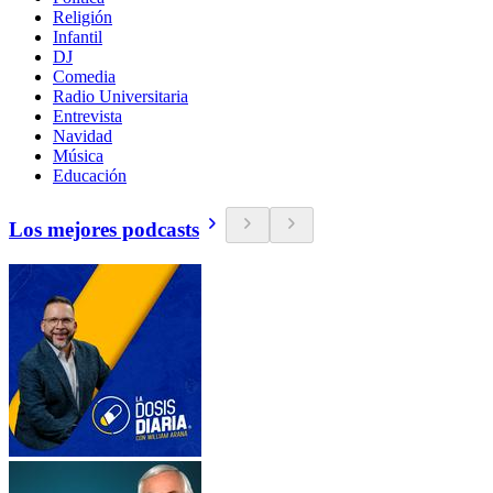
Religión
Infantil
DJ
Comedia
Radio Universitaria
Entrevista
Navidad
Música
Educación
Los mejores podcasts