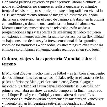
Con tantos partidos cayendo en plena jornada laboral o entrada la
noche en Colombia, no siempre es realista quedarse 90 minutos
frente al televisor – pero sintonizar un streaming radial en vivo sí lo
es. El acompañamiento sonoro se integra sin esfuerzo en la vida
diaria: en el desayuno, en el carro de camino al trabajo, en la oficina
con audífonos, o durante una caminata a la hora del almuerzo.
Mientras muchas transmisiones de televisión están atadas a
programaciones fijas y las ofertas de streaming de video requieren
conexiones a internet estables, la radio se destaca por su flexibilidad,
su bajo consumo de datos y la fuerza emocional de las grandes
voces de los narradores – con todos los streamings relevantes de las
emisoras colombianas e internacionales reunidos en un solo lugar.
Cultura, viajes y la experiencia Mundial sobre el
terreno
El Mundial 2026 es mucho más que fútbol – es también el encuentro
de tres culturas. Las tres mascotas oficiales reflejan el carácter de los
países anfitriones: Maple, el alce canadiense, Zayu, el jaguar
mexicano, y Clutch, el águila calva estadounidense. Además, por
primera vez habrá un show de medio tiempo en la final – inspirado
en el Super Bowl y con Coldplay como cabeza de cartel. Las
condiciones climáticas varían enormemente: mientras en Vancouver
y Toronto reinan temperaturas estivales moderadas, en Dallas,