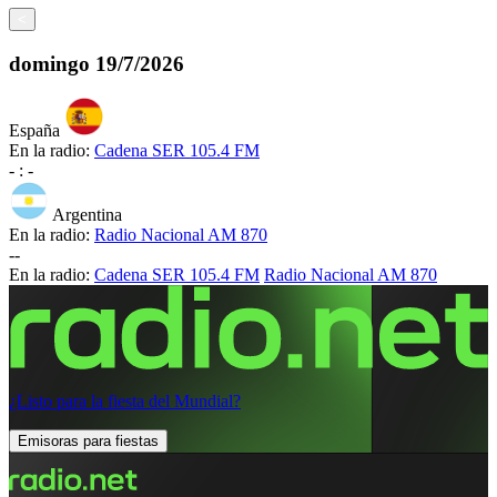
<
domingo
19/7/2026
España
En la radio:
Cadena SER 105.4 FM
-
:
-
Argentina
En la radio:
Radio Nacional AM 870
-
-
En la radio:
Cadena SER 105.4 FM
Radio Nacional AM 870
¿Listo para la fiesta del Mundial?
Emisoras para fiestas