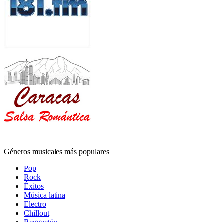
Géneros musicales más populares
Pop
Rock
Éxitos
Música latina
Electro
Chillout
Reggaetón