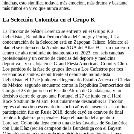
hinchas, esto significa todavía más emoción, más drama y bastante
más fútbol en vivo que nunca antes.
La Selección Colombia en el Grupo K
La Tricolor de Néstor Lorenzo se enfrenta en el Grupo K a
Uzbekistán, República Democrática del Congo y Portugal. La
concentración de la Selección está en Zapopan, Jalisco, México: el
plantel se entrena en la Academia AGA del Atlas FC – un moderno
centro de alto rendimiento inaugurado en 2023, con seis canchas
profesionales y un centro de ciencias del deporte y medicina
deportiva – y se aloja en el Grand Fiesta Americana Country Club.
Los partidos de la fase de grupos llevan a Los Cafeteros por tres
escenarios distintos: debut frente al debutante mundialista
Uzbekistán el 17 de junio en el legendario Estadio Azteca de Ciudad
de México, segundo encuentro contra la República Democrática del
Congo el 23 de junio en el Estadio Akron de Guadalajara, y un
decisivo cierre de grupo ante Portugal el 27 de junio en el Hard
Rock Stadium de Miami. Particularmente destacable: la Tricolor
regresa al máximo escenario tras ocho años de ausencia – su última
participación fue en Rusia 2018, donde cayó en octavos de final
frente a Inglaterra por penales. Bajo el mando del argentino
Lorenzo, Colombia llega como una de las favoritas de Sudamérica,
con Luis Díaz (recién campeón de la Bundesliga con el Bayern
Múnich) como máximo goleador histórico activo, junto a James