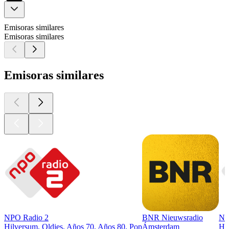
Emisoras similares
Emisoras similares
Emisoras similares
NPO Radio 2
BNR Nieuwsradio
NP
Hilversum, Oldies, Años 70, Años 80, Pop
Ámsterdam
Hil