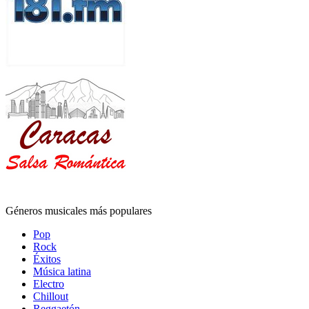
Géneros musicales más populares
Pop
Rock
Éxitos
Música latina
Electro
Chillout
Reggaetón