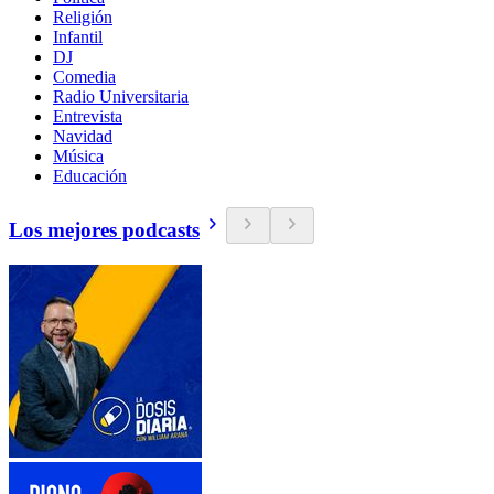
Religión
Infantil
DJ
Comedia
Radio Universitaria
Entrevista
Navidad
Música
Educación
Los mejores podcasts