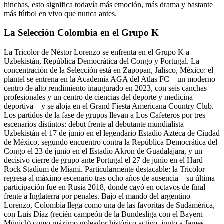
hinchas, esto significa todavía más emoción, más drama y bastante
más fútbol en vivo que nunca antes.
La Selección Colombia en el Grupo K
La Tricolor de Néstor Lorenzo se enfrenta en el Grupo K a
Uzbekistán, República Democrática del Congo y Portugal. La
concentración de la Selección está en Zapopan, Jalisco, México: el
plantel se entrena en la Academia AGA del Atlas FC – un moderno
centro de alto rendimiento inaugurado en 2023, con seis canchas
profesionales y un centro de ciencias del deporte y medicina
deportiva – y se aloja en el Grand Fiesta Americana Country Club.
Los partidos de la fase de grupos llevan a Los Cafeteros por tres
escenarios distintos: debut frente al debutante mundialista
Uzbekistán el 17 de junio en el legendario Estadio Azteca de Ciudad
de México, segundo encuentro contra la República Democrática del
Congo el 23 de junio en el Estadio Akron de Guadalajara, y un
decisivo cierre de grupo ante Portugal el 27 de junio en el Hard
Rock Stadium de Miami. Particularmente destacable: la Tricolor
regresa al máximo escenario tras ocho años de ausencia – su última
participación fue en Rusia 2018, donde cayó en octavos de final
frente a Inglaterra por penales. Bajo el mando del argentino
Lorenzo, Colombia llega como una de las favoritas de Sudamérica,
con Luis Díaz (recién campeón de la Bundesliga con el Bayern
Múnich) como máximo goleador histórico activo, junto a James