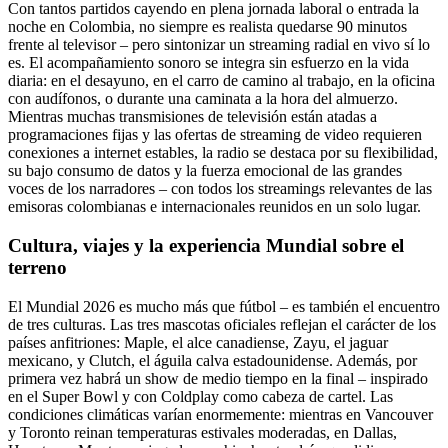
Con tantos partidos cayendo en plena jornada laboral o entrada la
noche en Colombia, no siempre es realista quedarse 90 minutos
frente al televisor – pero sintonizar un streaming radial en vivo sí lo
es. El acompañamiento sonoro se integra sin esfuerzo en la vida
diaria: en el desayuno, en el carro de camino al trabajo, en la oficina
con audífonos, o durante una caminata a la hora del almuerzo.
Mientras muchas transmisiones de televisión están atadas a
programaciones fijas y las ofertas de streaming de video requieren
conexiones a internet estables, la radio se destaca por su flexibilidad,
su bajo consumo de datos y la fuerza emocional de las grandes
voces de los narradores – con todos los streamings relevantes de las
emisoras colombianas e internacionales reunidos en un solo lugar.
Cultura, viajes y la experiencia Mundial sobre el
terreno
El Mundial 2026 es mucho más que fútbol – es también el encuentro
de tres culturas. Las tres mascotas oficiales reflejan el carácter de los
países anfitriones: Maple, el alce canadiense, Zayu, el jaguar
mexicano, y Clutch, el águila calva estadounidense. Además, por
primera vez habrá un show de medio tiempo en la final – inspirado
en el Super Bowl y con Coldplay como cabeza de cartel. Las
condiciones climáticas varían enormemente: mientras en Vancouver
y Toronto reinan temperaturas estivales moderadas, en Dallas,