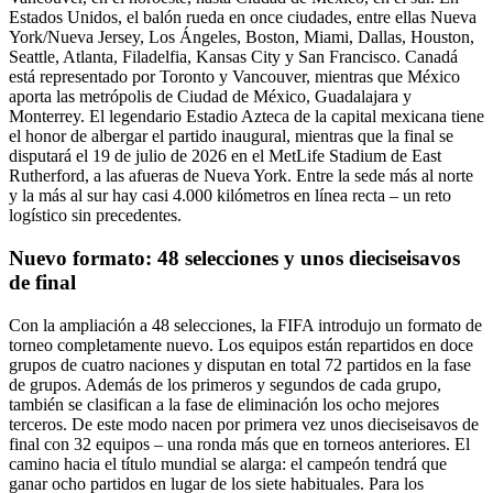
Estados Unidos, el balón rueda en once ciudades, entre ellas Nueva
York/Nueva Jersey, Los Ángeles, Boston, Miami, Dallas, Houston,
Seattle, Atlanta, Filadelfia, Kansas City y San Francisco. Canadá
está representado por Toronto y Vancouver, mientras que México
aporta las metrópolis de Ciudad de México, Guadalajara y
Monterrey. El legendario Estadio Azteca de la capital mexicana tiene
el honor de albergar el partido inaugural, mientras que la final se
disputará el 19 de julio de 2026 en el MetLife Stadium de East
Rutherford, a las afueras de Nueva York. Entre la sede más al norte
y la más al sur hay casi 4.000 kilómetros en línea recta – un reto
logístico sin precedentes.
Nuevo formato: 48 selecciones y unos dieciseisavos
de final
Con la ampliación a 48 selecciones, la FIFA introdujo un formato de
torneo completamente nuevo. Los equipos están repartidos en doce
grupos de cuatro naciones y disputan en total 72 partidos en la fase
de grupos. Además de los primeros y segundos de cada grupo,
también se clasifican a la fase de eliminación los ocho mejores
terceros. De este modo nacen por primera vez unos dieciseisavos de
final con 32 equipos – una ronda más que en torneos anteriores. El
camino hacia el título mundial se alarga: el campeón tendrá que
ganar ocho partidos en lugar de los siete habituales. Para los