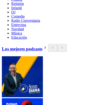
Religión
Infantil
DJ
Comedia
Radio Universitaria
Entrevista
Navidad
Música
Educación
Los mejores podcasts