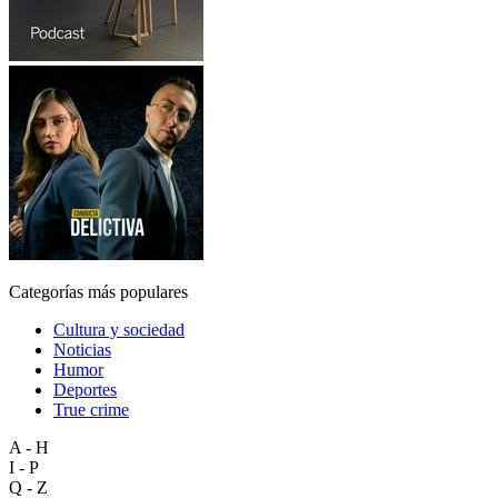
Categorías más populares
Cultura y sociedad
Noticias
Humor
Deportes
True crime
A - H
I - P
Q - Z