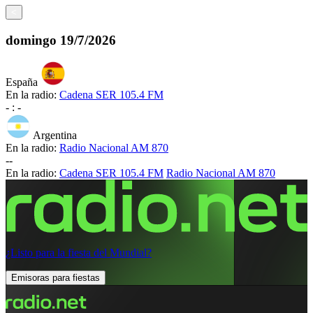
<
domingo
19/7/2026
España
En la radio:
Cadena SER 105.4 FM
-
:
-
Argentina
En la radio:
Radio Nacional AM 870
-
-
En la radio:
Cadena SER 105.4 FM
Radio Nacional AM 870
¿Listo para la fiesta del Mundial?
Emisoras para fiestas