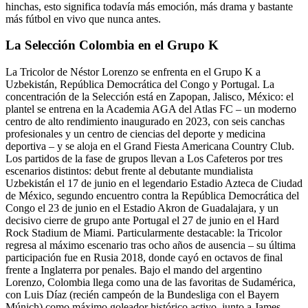
hinchas, esto significa todavía más emoción, más drama y bastante
más fútbol en vivo que nunca antes.
La Selección Colombia en el Grupo K
La Tricolor de Néstor Lorenzo se enfrenta en el Grupo K a
Uzbekistán, República Democrática del Congo y Portugal. La
concentración de la Selección está en Zapopan, Jalisco, México: el
plantel se entrena en la Academia AGA del Atlas FC – un moderno
centro de alto rendimiento inaugurado en 2023, con seis canchas
profesionales y un centro de ciencias del deporte y medicina
deportiva – y se aloja en el Grand Fiesta Americana Country Club.
Los partidos de la fase de grupos llevan a Los Cafeteros por tres
escenarios distintos: debut frente al debutante mundialista
Uzbekistán el 17 de junio en el legendario Estadio Azteca de Ciudad
de México, segundo encuentro contra la República Democrática del
Congo el 23 de junio en el Estadio Akron de Guadalajara, y un
decisivo cierre de grupo ante Portugal el 27 de junio en el Hard
Rock Stadium de Miami. Particularmente destacable: la Tricolor
regresa al máximo escenario tras ocho años de ausencia – su última
participación fue en Rusia 2018, donde cayó en octavos de final
frente a Inglaterra por penales. Bajo el mando del argentino
Lorenzo, Colombia llega como una de las favoritas de Sudamérica,
con Luis Díaz (recién campeón de la Bundesliga con el Bayern
Múnich) como máximo goleador histórico activo, junto a James