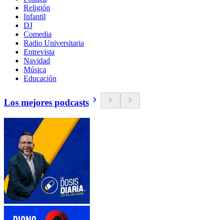
Religión
Infantil
DJ
Comedia
Radio Universitaria
Entrevista
Navidad
Música
Educación
Los mejores podcasts