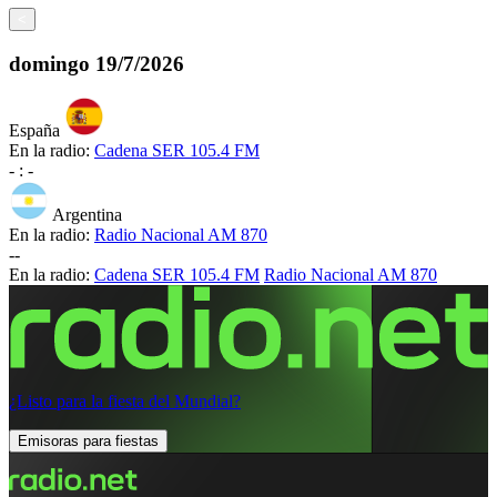
<
domingo
19/7/2026
España
En la radio:
Cadena SER 105.4 FM
-
:
-
Argentina
En la radio:
Radio Nacional AM 870
-
-
En la radio:
Cadena SER 105.4 FM
Radio Nacional AM 870
¿Listo para la fiesta del Mundial?
Emisoras para fiestas