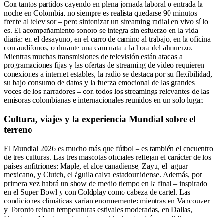
Con tantos partidos cayendo en plena jornada laboral o entrada la
noche en Colombia, no siempre es realista quedarse 90 minutos
frente al televisor – pero sintonizar un streaming radial en vivo sí lo
es. El acompañamiento sonoro se integra sin esfuerzo en la vida
diaria: en el desayuno, en el carro de camino al trabajo, en la oficina
con audífonos, o durante una caminata a la hora del almuerzo.
Mientras muchas transmisiones de televisión están atadas a
programaciones fijas y las ofertas de streaming de video requieren
conexiones a internet estables, la radio se destaca por su flexibilidad,
su bajo consumo de datos y la fuerza emocional de las grandes
voces de los narradores – con todos los streamings relevantes de las
emisoras colombianas e internacionales reunidos en un solo lugar.
Cultura, viajes y la experiencia Mundial sobre el
terreno
El Mundial 2026 es mucho más que fútbol – es también el encuentro
de tres culturas. Las tres mascotas oficiales reflejan el carácter de los
países anfitriones: Maple, el alce canadiense, Zayu, el jaguar
mexicano, y Clutch, el águila calva estadounidense. Además, por
primera vez habrá un show de medio tiempo en la final – inspirado
en el Super Bowl y con Coldplay como cabeza de cartel. Las
condiciones climáticas varían enormemente: mientras en Vancouver
y Toronto reinan temperaturas estivales moderadas, en Dallas,