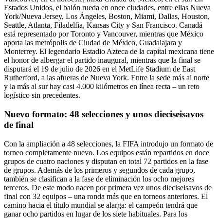
Estados Unidos, el balón rueda en once ciudades, entre ellas Nueva
York/Nueva Jersey, Los Ángeles, Boston, Miami, Dallas, Houston,
Seattle, Atlanta, Filadelfia, Kansas City y San Francisco. Canadá
está representado por Toronto y Vancouver, mientras que México
aporta las metrópolis de Ciudad de México, Guadalajara y
Monterrey. El legendario Estadio Azteca de la capital mexicana tiene
el honor de albergar el partido inaugural, mientras que la final se
disputará el 19 de julio de 2026 en el MetLife Stadium de East
Rutherford, a las afueras de Nueva York. Entre la sede más al norte
y la más al sur hay casi 4.000 kilómetros en línea recta – un reto
logístico sin precedentes.
Nuevo formato: 48 selecciones y unos dieciseisavos
de final
Con la ampliación a 48 selecciones, la FIFA introdujo un formato de
torneo completamente nuevo. Los equipos están repartidos en doce
grupos de cuatro naciones y disputan en total 72 partidos en la fase
de grupos. Además de los primeros y segundos de cada grupo,
también se clasifican a la fase de eliminación los ocho mejores
terceros. De este modo nacen por primera vez unos dieciseisavos de
final con 32 equipos – una ronda más que en torneos anteriores. El
camino hacia el título mundial se alarga: el campeón tendrá que
ganar ocho partidos en lugar de los siete habituales. Para los