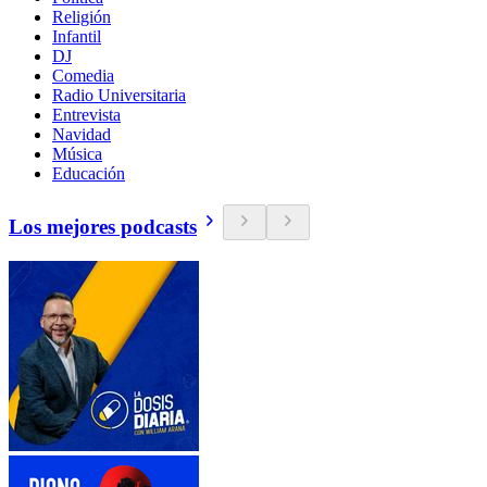
Religión
Infantil
DJ
Comedia
Radio Universitaria
Entrevista
Navidad
Música
Educación
Los mejores podcasts