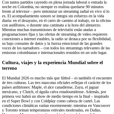
Con tantos partidos cayendo en plena jornada laboral o entrada la
noche en Colombia, no siempre es realista quedarse 90 minutos
frente al televisor – pero sintonizar un streaming radial en vivo sí lo
es. El acompañamiento sonoro se integra sin esfuerzo en la vida
diaria: en el desayuno, en el carro de camino al trabajo, en la oficina
con audífonos, o durante una caminata a la hora del almuerzo.
Mientras muchas transmisiones de televisión están atadas a
programaciones fijas y las ofertas de streaming de video requieren
conexiones a internet estables, la radio se destaca por su flexibilidad,
su bajo consumo de datos y la fuerza emocional de las grandes
voces de los narradores – con todos los streamings relevantes de las
emisoras colombianas e internacionales reunidos en un solo lugar.
Cultura, viajes y la experiencia Mundial sobre el
terreno
El Mundial 2026 es mucho más que fútbol – es también el encuentro
de tres culturas. Las tres mascotas oficiales reflejan el carácter de los
países anfitriones: Maple, el alce canadiense, Zayu, el jaguar
mexicano, y Clutch, el águila calva estadounidense. Además, por
primera vez habrá un show de medio tiempo en la final – inspirado
en el Super Bowl y con Coldplay como cabeza de cartel. Las
condiciones climáticas varían enormemente: mientras en Vancouver
y Toronto reinan temperaturas estivales moderadas, en Dallas,