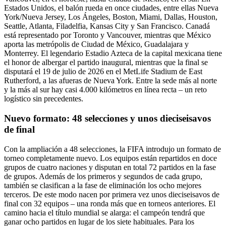
Estados Unidos, el balón rueda en once ciudades, entre ellas Nueva
York/Nueva Jersey, Los Ángeles, Boston, Miami, Dallas, Houston,
Seattle, Atlanta, Filadelfia, Kansas City y San Francisco. Canadá
está representado por Toronto y Vancouver, mientras que México
aporta las metrópolis de Ciudad de México, Guadalajara y
Monterrey. El legendario Estadio Azteca de la capital mexicana tiene
el honor de albergar el partido inaugural, mientras que la final se
disputará el 19 de julio de 2026 en el MetLife Stadium de East
Rutherford, a las afueras de Nueva York. Entre la sede más al norte
y la más al sur hay casi 4.000 kilómetros en línea recta – un reto
logístico sin precedentes.
Nuevo formato: 48 selecciones y unos dieciseisavos
de final
Con la ampliación a 48 selecciones, la FIFA introdujo un formato de
torneo completamente nuevo. Los equipos están repartidos en doce
grupos de cuatro naciones y disputan en total 72 partidos en la fase
de grupos. Además de los primeros y segundos de cada grupo,
también se clasifican a la fase de eliminación los ocho mejores
terceros. De este modo nacen por primera vez unos dieciseisavos de
final con 32 equipos – una ronda más que en torneos anteriores. El
camino hacia el título mundial se alarga: el campeón tendrá que
ganar ocho partidos en lugar de los siete habituales. Para los