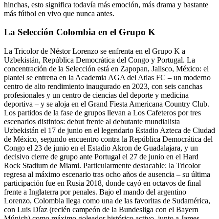
hinchas, esto significa todavía más emoción, más drama y bastante
más fútbol en vivo que nunca antes.
La Selección Colombia en el Grupo K
La Tricolor de Néstor Lorenzo se enfrenta en el Grupo K a
Uzbekistán, República Democrática del Congo y Portugal. La
concentración de la Selección está en Zapopan, Jalisco, México: el
plantel se entrena en la Academia AGA del Atlas FC – un moderno
centro de alto rendimiento inaugurado en 2023, con seis canchas
profesionales y un centro de ciencias del deporte y medicina
deportiva – y se aloja en el Grand Fiesta Americana Country Club.
Los partidos de la fase de grupos llevan a Los Cafeteros por tres
escenarios distintos: debut frente al debutante mundialista
Uzbekistán el 17 de junio en el legendario Estadio Azteca de Ciudad
de México, segundo encuentro contra la República Democrática del
Congo el 23 de junio en el Estadio Akron de Guadalajara, y un
decisivo cierre de grupo ante Portugal el 27 de junio en el Hard
Rock Stadium de Miami. Particularmente destacable: la Tricolor
regresa al máximo escenario tras ocho años de ausencia – su última
participación fue en Rusia 2018, donde cayó en octavos de final
frente a Inglaterra por penales. Bajo el mando del argentino
Lorenzo, Colombia llega como una de las favoritas de Sudamérica,
con Luis Díaz (recién campeón de la Bundesliga con el Bayern
Múnich) como máximo goleador histórico activo, junto a James