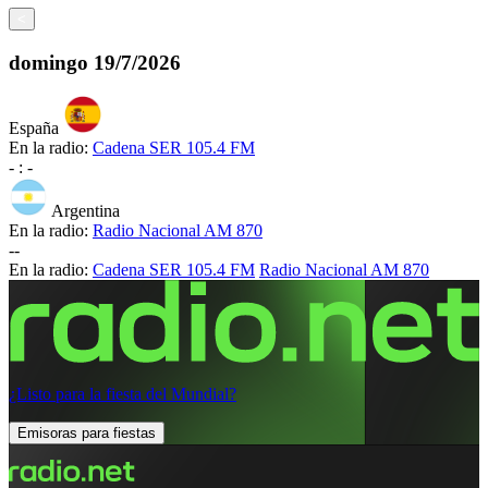
<
domingo
19/7/2026
España
En la radio:
Cadena SER 105.4 FM
-
:
-
Argentina
En la radio:
Radio Nacional AM 870
-
-
En la radio:
Cadena SER 105.4 FM
Radio Nacional AM 870
¿Listo para la fiesta del Mundial?
Emisoras para fiestas