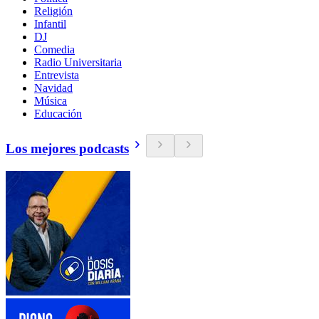
Religión
Infantil
DJ
Comedia
Radio Universitaria
Entrevista
Navidad
Música
Educación
Los mejores podcasts