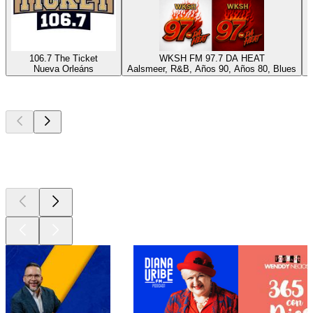
106.7 The Ticket
WKSH FM 97.7 DA HEAT
Nueva Orleáns
Aalsmeer, R&B, Años 90, Años 80, Blues
N
Los mejores
podcasts
Los mejores
podcasts
Los mejores
podcasts