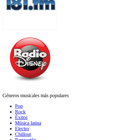
Géneros musicales más populares
Pop
Rock
Éxitos
Música latina
Electro
Chillout
Reggaetón