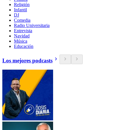
Religión
Infantil
DJ
Comedia
Radio Universitaria
Entrevista
Navidad
Música
Educación
Los mejores podcasts