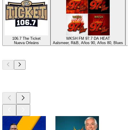
106.7 The Ticket
WKSH FM 97.7 DA HEAT
Nueva Orleáns
Aalsmeer, R&B, Años 90, Años 80, Blues
N
Los mejores
podcasts
Los mejores
podcasts
Los mejores
podcasts