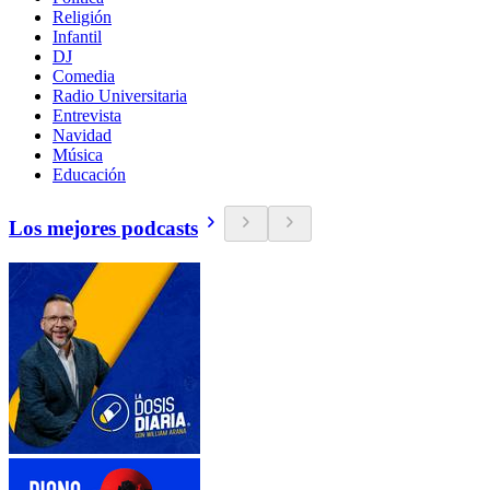
Religión
Infantil
DJ
Comedia
Radio Universitaria
Entrevista
Navidad
Música
Educación
Los mejores podcasts