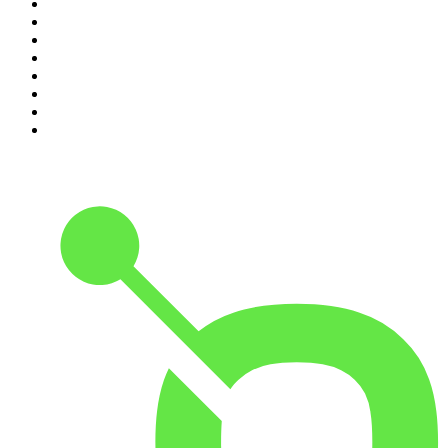
3
.
Seminario Fenix | Brian Tracy
4
.
365 con Dios
5
.
Estoicismo Filosofia
6
.
Huevos Revueltos con Política
7
.
BBVA Aprendemos juntos
8
.
Despertando
9
.
Durmiendo
10
.
Conducta Delictiva