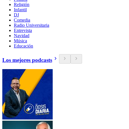
Religión
Infantil
DJ
Comedia
Radio Universitaria
Entrevista
Navidad
Música
Educación
Los mejores podcasts