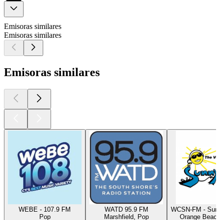
Emisoras similares
Emisoras similares
Emisoras similares
WEBE - 107.9 FM
WATD 95.9 FM
WCSN-FM - Sunn
Pop
Marshfield, Pop
Orange Beach