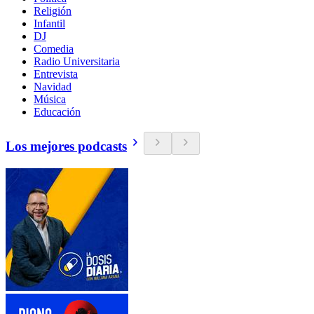
Religión
Infantil
DJ
Comedia
Radio Universitaria
Entrevista
Navidad
Música
Educación
Los mejores podcasts