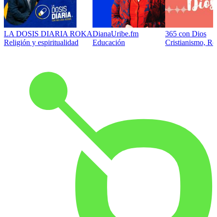
LA DOSIS DIARIA ROKA
DianaUribe.fm
365 con Dios
Religión y espiritualidad
Educación
Cristianismo, Rel