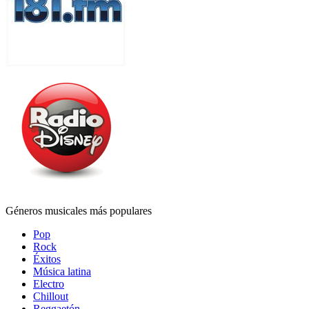
Géneros musicales más populares
Pop
Rock
Éxitos
Música latina
Electro
Chillout
Reggaetón