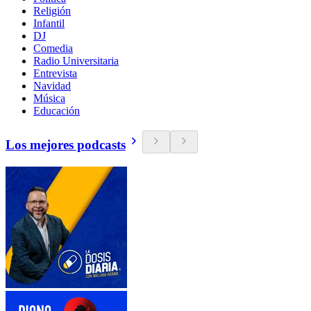
Religión
Infantil
DJ
Comedia
Radio Universitaria
Entrevista
Navidad
Música
Educación
Los mejores podcasts