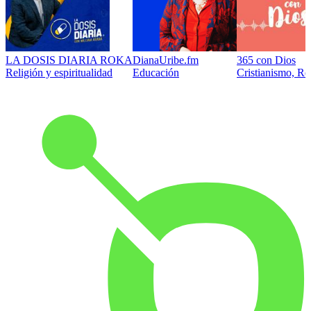
LA DOSIS DIARIA ROKA
DianaUribe.fm
365 con Dios
Religión y espiritualidad
Educación
Cristianismo, Rel