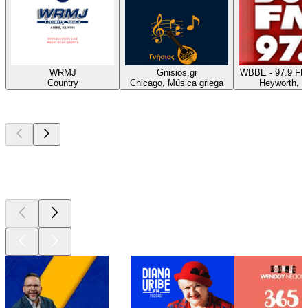
WRMJ
Gnisios.gr
WBBE - 97.9 FM
Country
Chicago, Música griega
Heyworth, 
Los mejores
podcasts
Los mejores
podcasts
Los mejores
podcasts