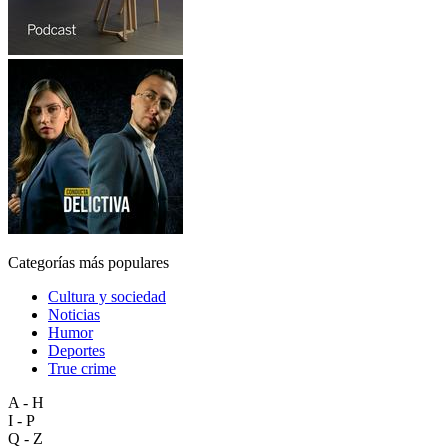
Categorías más populares
Cultura y sociedad
Noticias
Humor
Deportes
True crime
A - H
I - P
Q - Z