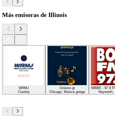
Más emisoras de Illinois
WRMJ
Gnisios.gr
WBBE - 97.9 FM
Country
Chicago, Música griega
Heyworth, 
Los mejores
podcasts
Los mejores
podcasts