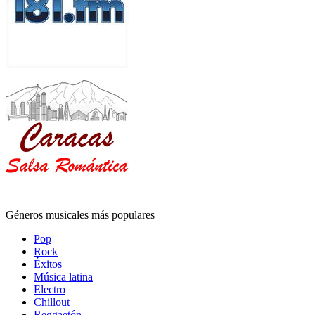
Géneros musicales más populares
Pop
Rock
Éxitos
Música latina
Electro
Chillout
Reggaetón