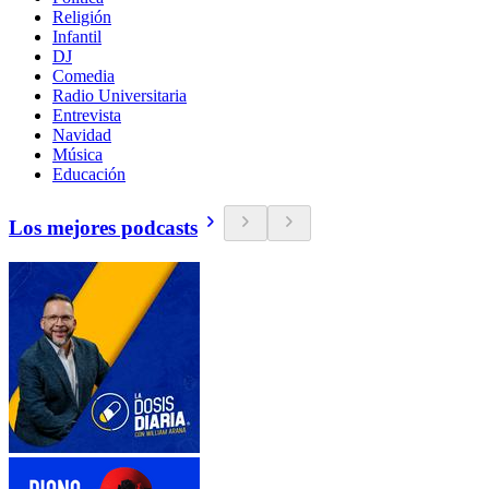
Religión
Infantil
DJ
Comedia
Radio Universitaria
Entrevista
Navidad
Música
Educación
Los mejores podcasts