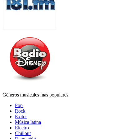
Géneros musicales más populares
Pop
Rock
Éxitos
Música latina
Electro
Chillout
Reggaetón