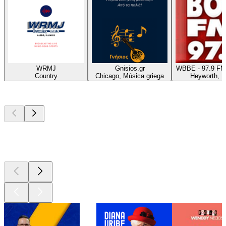
WRMJ
Gnisios.gr
WBBE - 97.9 FM
Country
Chicago, Música griega
Heyworth, 
Los mejores
podcasts
Los mejores
podcasts
Los mejores
podcasts