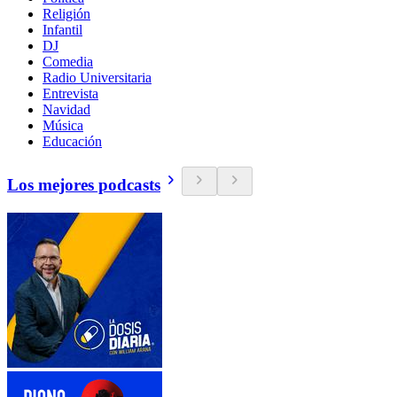
Religión
Infantil
DJ
Comedia
Radio Universitaria
Entrevista
Navidad
Música
Educación
Los mejores podcasts