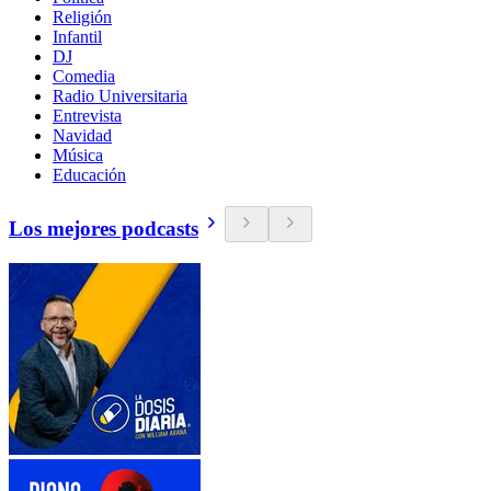
Religión
Infantil
DJ
Comedia
Radio Universitaria
Entrevista
Navidad
Música
Educación
Los mejores podcasts