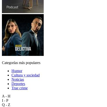
Categorías más populares
Humor
Cultura y sociedad
Noticias
Deportes
True crime
A - H
I - P
Q - Z