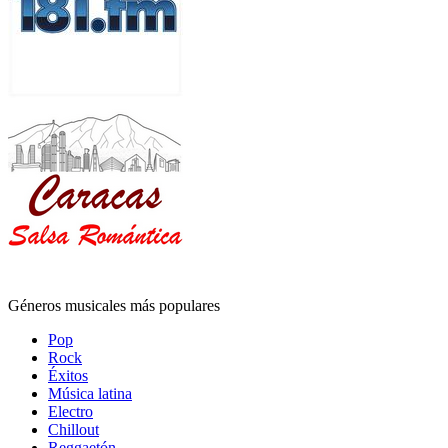
Géneros musicales más populares
Pop
Rock
Éxitos
Música latina
Electro
Chillout
Reggaetón