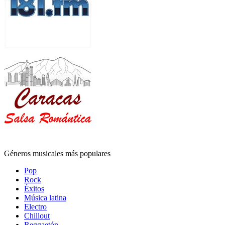
Géneros musicales más populares
Pop
Rock
Éxitos
Música latina
Electro
Chillout
Reggaetón